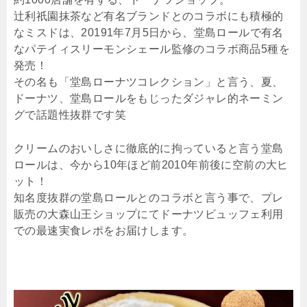
辻利祇園抹茶など有名ブランドとのコラボにも積極的
なミスドは、20191年7月5日から、堂島ロールで有名
なパテイィスリーモンシェール監修のコラボ商品5種を
発売！
その名も「堂島ローナツコレクション」と言う、夏、
ドーナツ、堂島ロールをもじったダジャレ的ネーミン
グで話題性抜群です笑
クリームのおいしさに徹底的に拘っていると言う堂島
ロールは、今から10年ほど前2010年前後に空前の大ヒ
ット！
知名度抜群の堂島ロールとのコラボと言う事で、プレ
販売の大森山王ショップにてドーナツビュッフェ利用
での最速実食レポをお届けします。