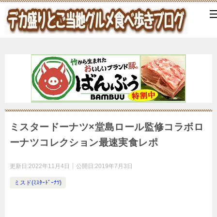
ミスタードーナツ×堂島ロール監修コラボロ
ーナツコレクション最速実食レポ
更新日:
2022年11月4日
公開日:
2019年7月3日
ミスド(ﾐｽﾀｰﾄﾞｰﾅﾂ)