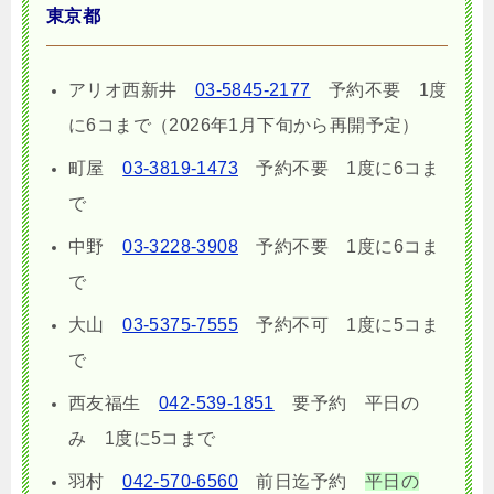
東京都
アリオ西新井
03-5845-2177
予約不要 1度
に6コまで（2026年1月下旬から再開予定）
町屋
03-3819-1473
予約不要 1度に6コま
で
中野
03-3228-3908
予約不要 1度に6コま
で
大山
03-5375-7555
予約不可 1度に5コま
で
西友福生
042-539-1851
要予約 平日の
み 1度に5コまで
羽村
042-570-6560
前日迄予約
平日の