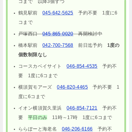
コまで 以降3個ずつ
鶴見駅前
045-642-5625
予約不要
1度に6
コまで
戸塚西口
045-865-0020
再開検討中
橋本駅前
042-700-7568
前日迄予約
1度の
個数制限なし
コースカベイサイト
046-854-4535
予約不
要
1度に6コまで
横須賀モアーズ
046-820-4465
予約不要
1
度に6コまで
イオン横須賀久里浜
046-854-7121
予約不
要
平日のみ
11時～17時
1度に6コまで
ららぽーと海老名
046-206-6166
予約不