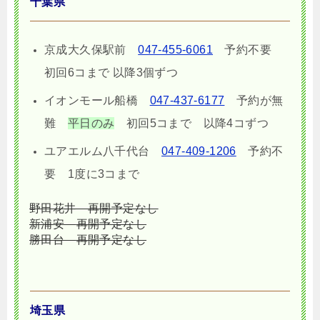
千葉県
京成大久保駅前
047-455-6061
予約不要
初回6コまで 以降3個ずつ
イオンモール船橋
047-437-6177
予約が無
難
平日のみ
初回5コまで 以降4コずつ
ユアエルム八千代台
047-409-1206
予約不
要 1度に3コまで
野田花井
再開予定なし
新浦安
再開予定なし
勝田台
再開予定なし
埼玉県