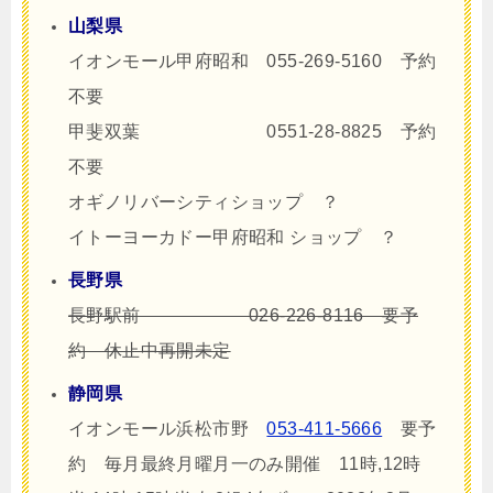
山梨県
イオンモール甲府昭和 055-269-5160 予約
不要
甲斐双葉 0551-28-8825 予約
不要
オギノリバーシティショップ ？
イトーヨーカドー甲府昭和 ショップ ？
長野県
長野駅前 026-226-8116 要予
約 休止中再開未定
静岡県
イオンモール浜松市野
053-411-5666
要予
約 毎月最終月曜月一のみ開催 11時,12時