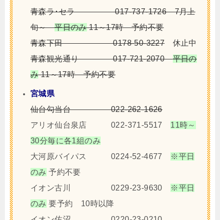
青森ラ･セラ 017-737-1726 7月上
旬～
平日のみ
11～17時 予約不要
青森下田 0178-50-3227
休止中
青森観光通り 017-721-2070
平日の
み
11～17時 予約不要
宮城県
仙台勾当台
022-262-1626
アリオ仙台泉店 022-371-5517
11時～
30分毎に各1組のみ
大河原バイパス 0224-52-4677
※平日
のみ
予約不要
イオン古川 0229-23-9630
※平日
のみ
要予約 10時以降
イオン佐沼 0220-23-0210