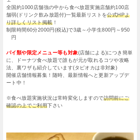
全国約1000店舗強の中から食べ放題実施店舗約100店
舗弱(ドリンク飲み放題付)一覧最新リストを
公式HPよ
り詳しくリスト掲載
！
制限時間60分2000円(税込)で3歳～小学生800円～950
円
パイ類や限定メニュー等も対象
(店舗による)につき簡単
に、ドーナツ食べ放題で誰もが元が取れるコツや攻略
法、裏ワザも紹介しています(タピオカは非対象)
開催店舗情報募集！随時、最新情報へと更新アップデ
ート中！
※食べ放題実施状況は常時変化しますので
訪問前にご
確認の上でご利用
下さい