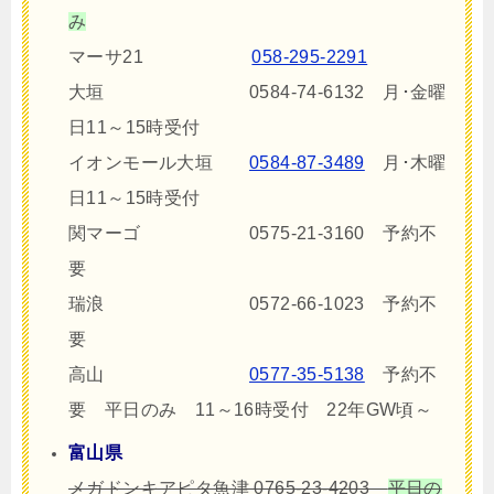
み
マーサ21
058-295-2291
大垣
0584-74-6132 月･金曜
日11～15時受付
イオンモール大垣
0584-87-3489
月･木曜
日11～15時受付
関マーゴ 0575-21-3160 予約不
要
瑞浪 0572-66-1023 予約不
要
高山
0577-35-5138
予約不
要 平日のみ 11～16時受付 22年GW頃～
富山県
メガドンキアピタ魚津 0765-23-4203
平日の