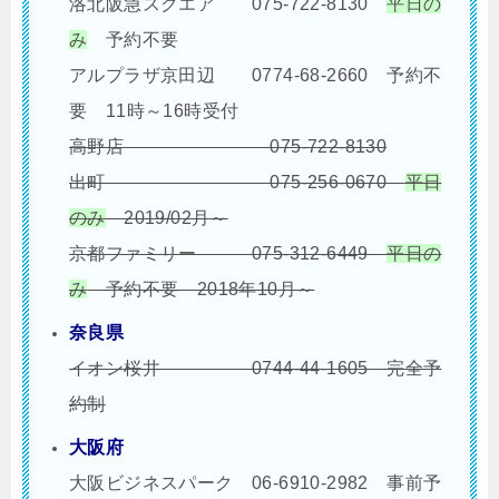
洛北阪急スクエア 075-722-8130
平日の
み
予約不要
アルプラザ京田辺 0774-68-2660 予約不
要 11時～16時受付
高野店 075-722-8130
出町 075-256-0670
平日
のみ
2019/02月～
京都ファミリー 075-312-6449
平日の
み
予約不要 2018年10月～
奈良県
イオン桜井 0744-44-1605 完全予
約制
大阪府
大阪ビジネスパーク 06-6910-2982
事前予