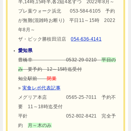
半,14時,15時半,各2組4名ずつ 2022年8月～
プレ葉ウォーク浜北 053-584-6105 予約
が無難(混雑時お断り) 平日11～15時 2022
年8月～
ザ・ビック勝枝田沼店
054-636-4141
愛知県
豊橋幸 0532-29-0210
平日の
み
要予約 12～15時迄受付
知立駅前
閉業
»
実食レポ代表記事
メグリア本店 0565-25-7011 予約不
要 11～18時迄受付
平針 052-802-8421 完全予
約
月～木のみ