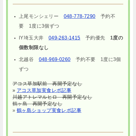
上尾モンシェリー
048-778-7290
予約不
要 1度に3個ずつ
IY埼玉大井
049-263-1415
予約優先
1度の
個数制限なし
北越谷
048-969-0260
予約不要 1度に3個
ずつ
アコス草加駅前 再開予定なし
»
アコス草加実食レポ記事
川越アトレマルヒロ 再開予定なし
鶴ヶ島
再開予定なし
»
鶴ヶ島ショップ実食レポ記事