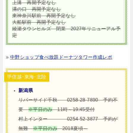
上溝
再開予定なし
溝の口
再開予定なし
東神奈川駅前
再開予定なし
大船駅前
再開予定なし
綾瀬タウンヒルズ 閉業 2027年リニューアル予
定
»
中野ショップ食べ放題ドーナツタワー作成レポ
甲信越･東海･北陸
新潟県
リバーサイド千秋 0258-28-7890 予約不
要
※平日のみ
11時～19:45受付
村上インター 0254-52-3877 予約が
無難
※平日のみ
2018夏頃～