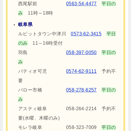
西尾駅前
0563-54-4477
平日の
み
11時～18時
岐阜県
ルビットタウン中津川
0573-62-3415
平日
のみ
11～16時受付
羽島
058-397-0050
平日の
み
パティオ可児
0574-62-9111
予約不
要
バロー市橋
058-278-6257
平日の
み
アスティ岐阜
058-264-2214 予約不
要(水曜、木曜のみ)
モレラ岐阜 058-323-7009
平日の