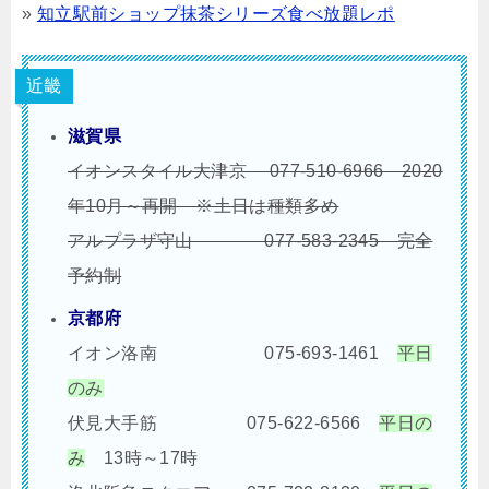
»
知立駅前ショップ抹茶シリーズ食べ放題レポ
近畿
滋賀県
イオンスタイル大津京 077-510-6966 2020
年10月～再開 ※土日は種類多め
アルプラザ守山 077-583-2345 完全
予約制
京都府
イオン洛南 075-693-1461
平日
のみ
伏見大手筋 075-622-6566
平日の
み
13時～17時