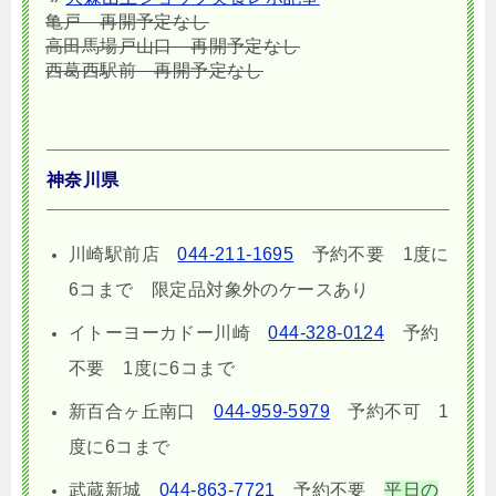
亀戸
再開予定なし
高田馬場戸山口
再開予定なし
西葛西駅前
再開予定なし
神奈川県
川崎駅前店
044-211-1695
予約不要 1度に
6コまで 限定品対象外のケースあり
イトーヨーカドー川崎
044-328-0124
予約
不要 1度に6コまで
新百合ヶ丘南口
044-959-5979
予約不可 1
度に6コまで
武蔵新城
044-863-7721
予約不要
平日の