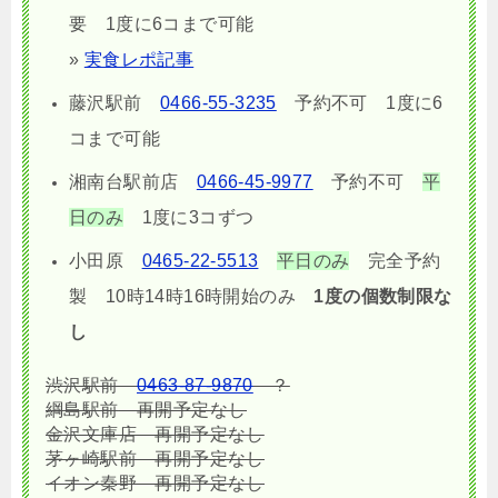
要 1度に6コまで可能
»
実食レポ記事
藤沢駅前
0466-55-3235
予約不可 1度に6
コまで可能
湘南台駅前店
0466-45-9977
予約不可
平
日のみ
1度に3コずつ
小田原
0465-22-5513
平日のみ
完全予約
製 10時14時16時開始のみ
1度の個数制限な
し
渋沢駅前
0463-87-9870
？
綱島駅前
再開予定なし
金沢文庫店 再開予定なし
茅ヶ崎駅前
再開予定なし
イオン秦野
再開予定なし