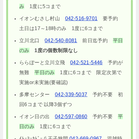
み
1度に5コまで
イオンむさし村山
042-516-9701
要予約
土日は17～18時のみ 1度に6コまで
立川北口
042-540-8081
前日迄予約
平日
のみ
1度の個数制限なし
ららぽーと立川立飛
042-521-5446
予約が
無難
平日のみ
1度に6コまで 限定次第で
実施or未実施(要確認)
多摩センター
042-339-5037
予約不要 初
回6コまで 以降3個ずつ
イオン日の出
042-597-0860
予約不要
平
日のみ
1度に6コまで
ｲﾄｰﾖｰｶﾄﾞｰ八王子狭間
042-669-0967
混雑時