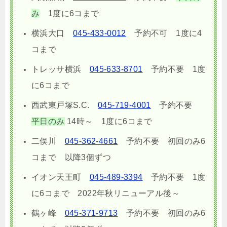
み
1度に6コまで
横浜大口
045-433-0012
予約不可 1度に4
コまで
トレッサ横浜
045-633-8701
予約不要
1度
に6コまで
西武東戸塚S.C.
045-719-4001
予約不要
平日のみ
14時～ 1度に6コまで
二俣川
045-362-4661
予約不要 初回のみ6
コまで 以降3個ずつ
イオン天王町
045-489-3394
予約不要
1度
に6コまで
2022年秋リニューアル後～
鶴ヶ峰
045-371-9713
予約不要 初回のみ6