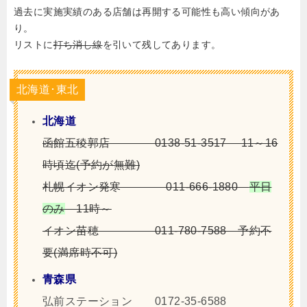
過去に実施実績のある店舗は再開する可能性も高い傾向があ
り。
リストに
打ち消し線
を引いて残してあります。
北海道･東北
北海道
函館五稜郭店 0138-51-3517 11～16
時頃迄(予約が無難)
札幌イオン発寒 011-666-1880
平日
のみ
11時～
イオン苗穂 011-780-7588 予約不
要(満席時不可)
青森県
弘前ステーション
0172-35-6588