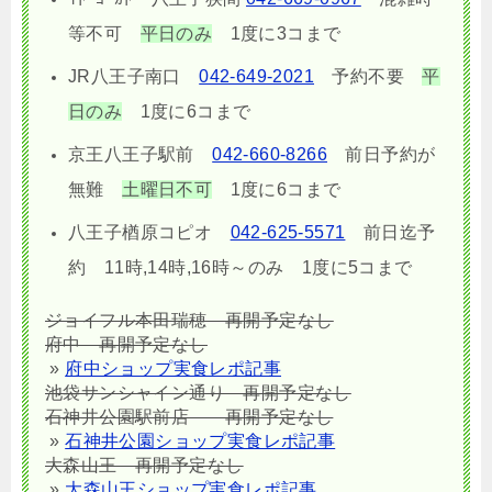
等不可
平日のみ
1度に3コまで
JR八王子南口
042-649-2021
予約不要
平
日のみ
1度に6コまで
京王八王子駅前
042-660-8266
前日予約が
無難
土曜日不可
1度に6コまで
八王子楢原コピオ
042-625-5571
前日迄予
約 11時,14時,16時～のみ 1度に5コまで
ジョイフル本田瑞穂 再開予定なし
府中
再開予定なし
»
府中ショップ実食レポ記事
池袋サンシャイン通り 再開予定なし
石神井公園駅前店 再開予定なし
»
石神井公園ショップ実食レポ記事
大森山王
再開予定なし
»
大森山王ショップ実食レポ記事