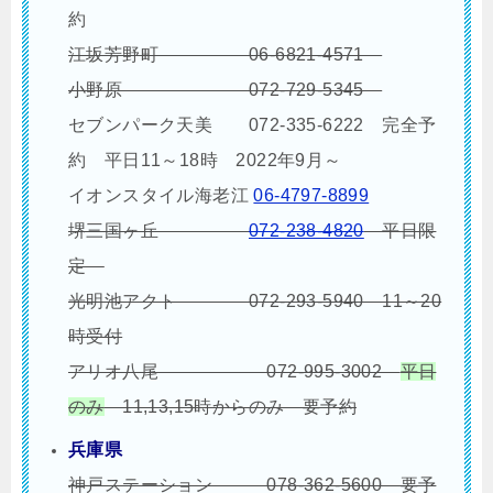
約
江坂芳野町 06-6821-4571
小野原
072-729-5345
セブンパーク天美 072-335-6222 完全予
約 平日11～18時 2022年9月～
イオンスタイル海老江
06-4797-8899
堺三国ヶ丘
072-238-4820
平日限
定
光明池アクト
072-293-5940 11～20
時受付
アリオ八尾 072-995-3002
平日
のみ
11,13,15時からのみ 要予約
兵庫県
神戸ステーション 078-362-5600 要予