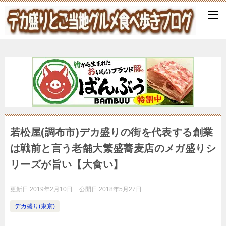
若松屋(調布市)デカ盛りの街を代表する創業
は戦前と言う老舗大繁盛蕎麦店のメガ盛りシ
リーズが旨い【大食い】
更新日:
2019年2月10日
公開日:
2018年5月27日
デカ盛り(東京)