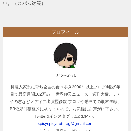
い。（スパム対策）
プロフィール
ナツへたれ
料理人家系に育ち全国の食べ歩き2000件以上ブログ開設9年
目で最高月間162万pv、 世界仰天ニュース、週刊大衆、ナカ
イの窓などメディア出演歴多数 ブログや動画での取材依頼、
PR依頼は積極的に承りますので、お気軽にお声がけ下さい。
Twitter&インスタグラムのDMか、
spicyspicynutmeg@gmail.com
こちらへご連絡をお願いします。