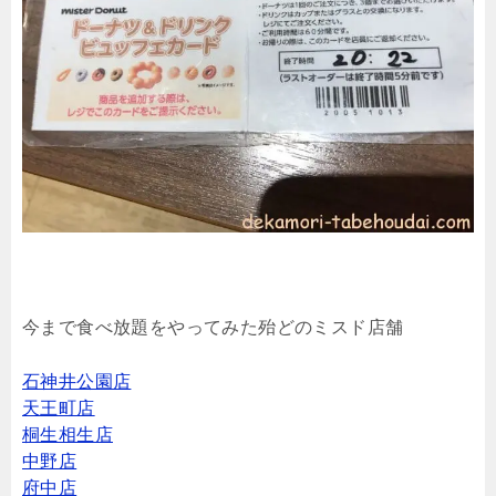
今まで食べ放題をやってみた殆どのミスド店舗
石神井公園店
天王町店
桐生相生店
中野店
府中店