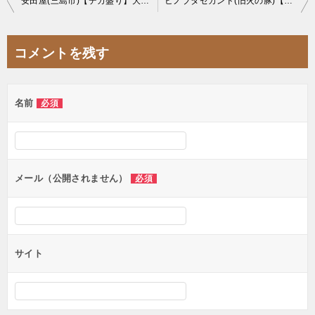
安田屋(三島市)【デカ盛り】大食いチャレンジメニュー超大盛りカツカレー3.5kgの恐怖心に挑む【成功無料】
ヒノブタセカンド(旧火の豚)【デカ盛り】二郎×中本禁断の融合メニュー名物フュージョンが絶品すぎ【大食い】宅麺も
稿
ナ
コメントを残す
ビ
ゲ
名前
必須
ー
シ
ョ
ン
メール（公開されません）
必須
サイト