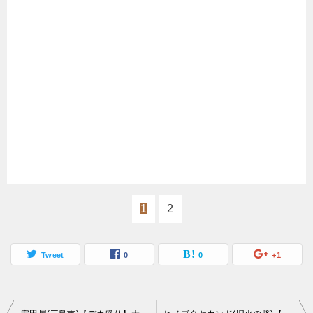
1
2
Tweet
0
0
+1
投