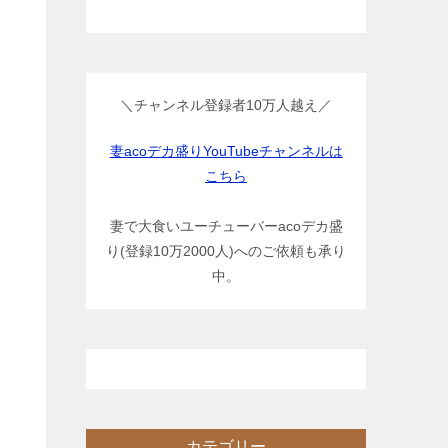
＼チャンネル登録者10万人越え／
妻acoデカ盛りYouTubeチャンネルは
こちら
妻で大食いユーチューバーacoデカ盛
り(登録10万2000人)へのご依頼も承り
中。
カテゴリー