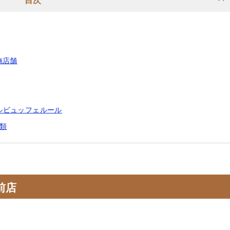
目次
施店舗
ルビュッフェルール
類
前店