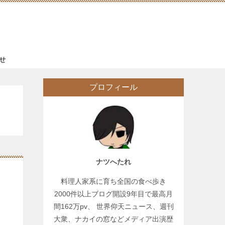
せ
プロフィール
ナツへたれ
料理人家系に育ち全国の食べ歩き
2000件以上ブログ開設9年目で最高月
間162万pv、 世界仰天ニュース、週刊
大衆、ナカイの窓などメディア出演歴