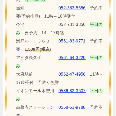
当知
052-383-5656
予約不
要(予約推奨) 11時～18時受付
今池 052-731-3350
平日の
み
要予約 14～17時迄
瀬戸ルート３６３
0561-83-9771
予約不
要
1,500円(税込)
アピタ長久手
0561-64-3220
平日の
み
大府駅前
0562-47-4958
11時～
17時受付 予約が無難
イオンモール木曽川
0586-82-3507
平日の
み
高蔵寺ステーション
0568-51-9788
予約不
要