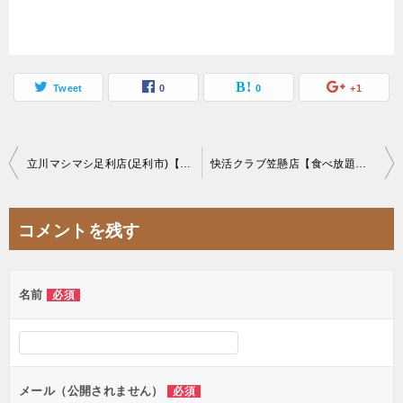
Tweet
0
0
+1
投
立川マシマシ足利店(足利市)【大食い】セルフデカ盛りに立マシさんの持ち帰りアブラを入れたら絶品
快活クラブ笠懸店【食べ放題】超格安のたった267円ソフトクリームが大食いできる裏技
稿
ナ
コメントを残す
ビ
ゲ
名前
必須
ー
シ
ョ
ン
メール（公開されません）
必須