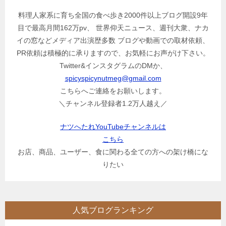
料理人家系に育ち全国の食べ歩き2000件以上ブログ開設9年
目で最高月間162万pv、 世界仰天ニュース、週刊大衆、ナカ
イの窓などメディア出演歴多数 ブログや動画での取材依頼、
PR依頼は積極的に承りますので、お気軽にお声がけ下さい。
Twitter&インスタグラムのDMか、
spicyspicynutmeg@gmail.com
こちらへご連絡をお願いします。
＼チャンネル登録者1.2万人越え／
ナツへたれYouTubeチャンネルは
こちら
お店、商品、ユーザー、食に関わる全ての方への架け橋にな
りたい
人気ブログランキング