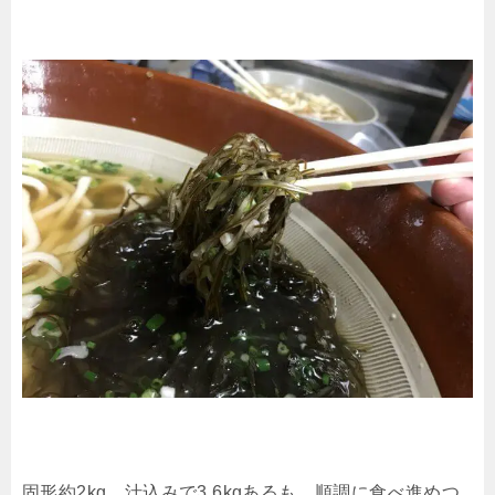
固形約2kg、汁込みで3.6kgあるも、順調に食べ進めつ