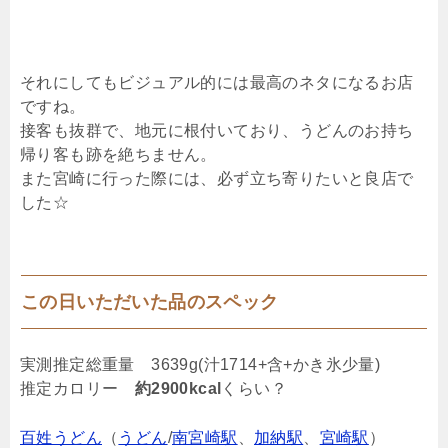
それにしてもビジュアル的には最高のネタになるお店
ですね。
接客も抜群で、地元に根付いており、うどんのお持ち
帰り客も跡を絶ちません。
また宮崎に行った際には、必ず立ち寄りたいと良店で
した☆
この日いただいた品のスペック
実測推定総重量 3639g(汁1714+含+かき氷少量)
推定カロリー
約2900kcal
くらい？
百姓うどん
（
うどん
/
南宮崎駅
、
加納駅
、
宮崎駅
）