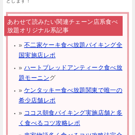
とします！
あわせて読みたい関連チェーン店系食べ
放題オリジナル系記事
»
不二家ケーキ食べ放題バイキング全
国実施店レポ
»
ハートブレッドアンティーク食べ放
題モーニン
グ
»
ケンタッキー食べ放題関東で唯一の
希少店舗レポ
»
ココス朝食バイキング実施店舗と多
く食べるコツ攻略レポ