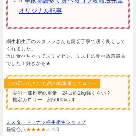
»
串家物語多く食べるコツ攻略法完全
オリジナル記事
桐生相生店のスタッフさんも親切丁寧で凄く良くして
くれました。
沢山食べちゃってスミマセン、ミスドの食べ放題最高
でした！好きかも★
この日いただいた品の総重量とカロリー
実測一部推定総重量 24コ約2kg強くらい？
推定カロリー 約5900kcal
l
ミスタードーナツ桐生相生ショップ
昼総合点
★★★★
☆
4.0