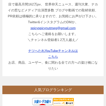
目で最高月間162万pv、 世界仰天ニュース、週刊大衆、ナカ
イの窓などメディア出演歴多数 ブログや動画での取材依頼、
PR依頼は積極的に承りますので、お気軽にお声がけ下さい。
Twitter&インスタグラムのDMか、
spicyspicynutmeg@gmail.com
こちらへご連絡をお願いします。
＼チャンネル登録者1.2万人越え／
ナツへたれYouTubeチャンネルは
こちら
お店、商品、ユーザー、食に関わる全ての方への架け橋にな
りたい
人気ブログランキング