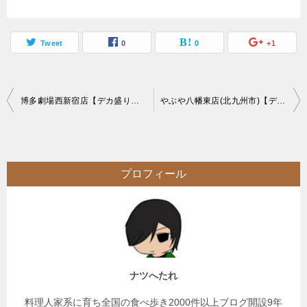
Tweet
0
0
+1
投
博多劇場西新宿店【デカ盛り】大繁盛居酒屋の餃子100コ3人同時チャレンジ【大食い】
やぶや八幡東店(北九州市)【デカ盛り】身体への負担が少ない好条件メガ盛りチャレンジ
稿
ナ
ビ
プロフィール
ゲ
ー
シ
ョ
ン
ナツへたれ
料理人家系に育ち全国の食べ歩き2000件以上ブログ開設9年