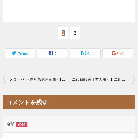
1
2
Tweet
0
0
+1
投
クローバー(静岡県東伊豆町)【デカ盛り】一品勝負の店ご当地グルメ巨大肉チャーハンに悶絶【大食い】
二代目蝦夷【デカ盛り】二郎系極太平打麺の新作まぜそばラーメン大食い会
稿
ナ
コメントを残す
ビ
ゲ
名前
必須
ー
シ