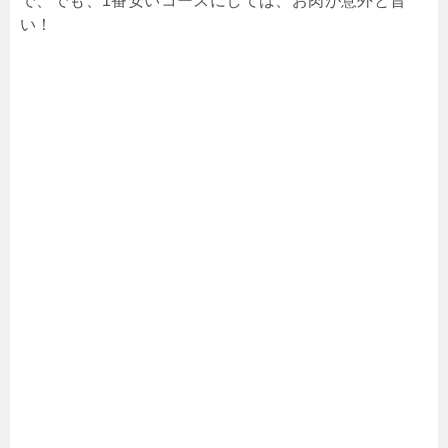
で、でも、1番安いコースにしては、お肉が意外と旨
い！