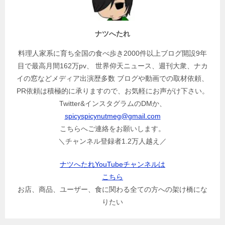
ナツへたれ
料理人家系に育ち全国の食べ歩き2000件以上ブログ開設9年
目で最高月間162万pv、 世界仰天ニュース、週刊大衆、ナカ
イの窓などメディア出演歴多数 ブログや動画での取材依頼、
PR依頼は積極的に承りますので、お気軽にお声がけ下さい。
Twitter&インスタグラムのDMか、
spicyspicynutmeg@gmail.com
こちらへご連絡をお願いします。
＼チャンネル登録者1.2万人越え／
ナツへたれYouTubeチャンネルは
こちら
お店、商品、ユーザー、食に関わる全ての方への架け橋にな
りたい