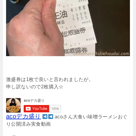
激盛券は1枚で良いと言われましたが。
申し訳ないので2枚購入☆
acoデカ盛り
acoさん大食い味噌ラーメンおぐ
り公開済み実食動画