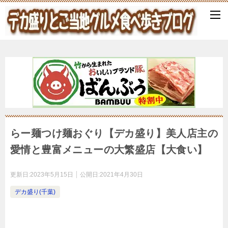
らー麺つけ麺おぐり【デカ盛り】美人店主の
愛情と豊富メニューの大繁盛店【大食い】
更新日:
2023年5月15日
公開日:
2021年4月30日
デカ盛り(千葉)