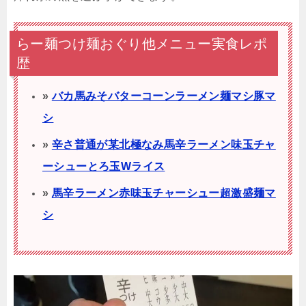
らー麺つけ麺おぐり他メニュー実食レポ
歴
»
バカ馬みそバターコーンラーメン麺マシ豚マ
シ
»
辛さ普通が某北極なみ馬辛ラーメン味玉チャ
ーシューとろ玉Wライス
»
馬辛ラーメン赤味玉チャーシュー超激盛麺マ
シ