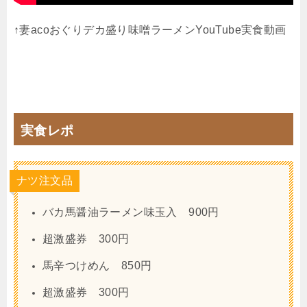
↑妻acoおぐりデカ盛り味噌ラーメンYouTube実食動画
実食レポ
ナツ注文品
バカ馬醤油ラーメン味玉入 900円
超激盛券 300円
馬辛つけめん 850円
超激盛券 300円