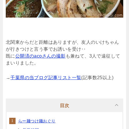
北関東からだと距離はありますが、友人のいけちゃん
が行きつけと言う事でお誘いを受け‥
既に
公開済のacoさんの撮影
も兼ねて、3人で遠征して
まいりました。
→
千葉県の当ブログ記事リスト一覧
(記事数25以上)
目次
らー麺つけ麺おぐり