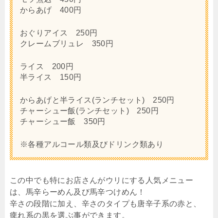
からあげ 400円
おぐりアイス 250円
クレームブリュレ 350円
ライス 200円
半ライス 150円
からあげと半ライス(ランチセット) 250円
チャーシュー飯(ランチセット) 250円
チャーシュー飯 350円
※各種アルコール類及びドリンク類あり
この中でも特にお店さんがウリにする人気メニュー
は、馬辛らーめん及び馬辛つけめん！
辛さの段階に加え、辛さのタイプも唐辛子系の赤と、
痺れ系の黒を選ぶ事ができます。