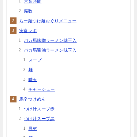
営業時間
席数
らー麺つけ麺おぐりメニュー
実食レポ
バカ馬味噌ラーメン味玉入
バカ馬醤油ラーメン味玉入
スープ
麺
味玉
チャーシュー
馬辛つけめん
つけ汁スープ赤
つけ汁スープ黒
具材