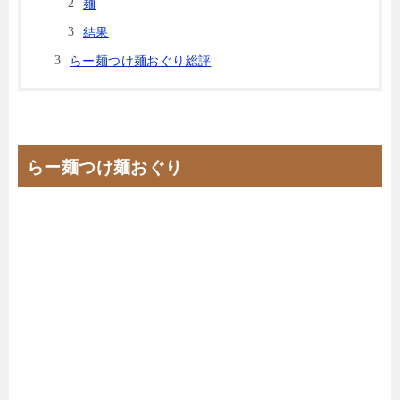
麺
結果
らー麺つけ麺おぐり総評
らー麺つけ麺おぐり