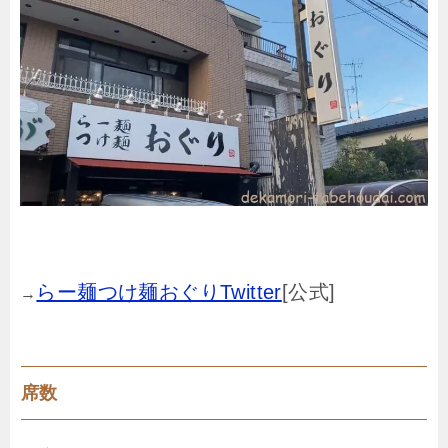
らー麺つけ麺おぐりTwitter
[公式]
→
席数