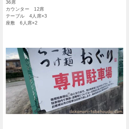
36席
カウンター 12席
テーブル 4人席×3
座敷 6人席×2