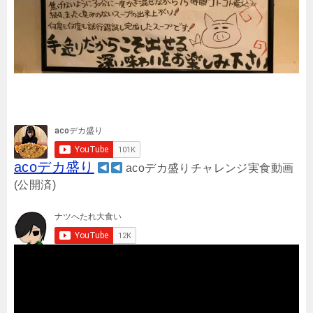
acoデカ盛り
acoデカ盛りチャレンジ実食動画
(公開済)