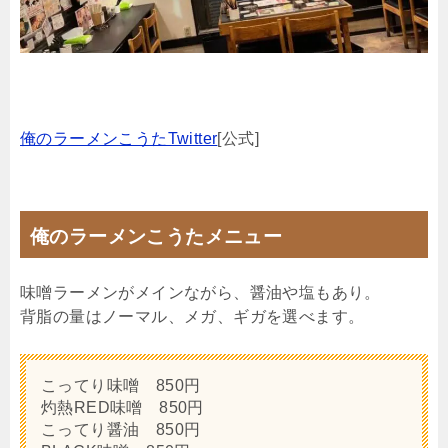
俺のラーメンこうたTwitter
[公式]
俺のラーメンこうたメニュー
味噌ラーメンがメインながら、醤油や塩もあり。
背脂の量はノーマル、メガ、ギガを選べます。
こってり味噌 850円
灼熱RED味噌 850円
こってり醤油 850円