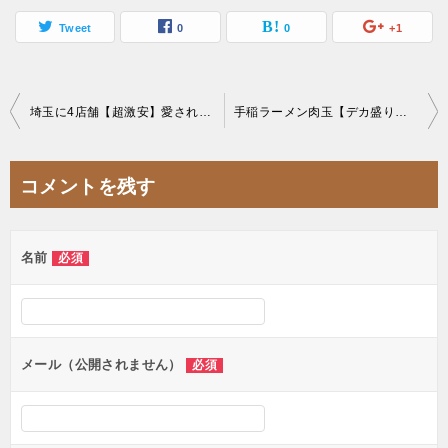
Tweet
0
0
+1
投
埼玉に4店舗【超激安】愛され地方スーパーの名物デカ盛り弁当5人前1080円デミバーグオムライス
手稲ラーメン肉玉【デカ盛り】二郎系ジャンクまぜそばラーメン大食いチャレンジメニュー20分
稿
ナ
コメントを残す
ビ
ゲ
名前
必須
ー
シ
ョ
ン
メール（公開されません）
必須