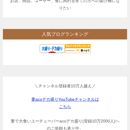
お店、商品、ユーザー、食に関わる全ての方への架け橋にな
りたい
人気ブログランキング
＼チャンネル登録者10万人越え／
妻acoデカ盛りYouTubeチャンネルは
こちら
妻で大食いユーチューバーacoデカ盛り(登録10万2000人)へ
のご依頼も承り中。