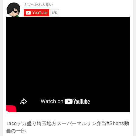
↑acoデカ盛り埼玉地方スーパーマルサン弁当#Shorts動
画の一部