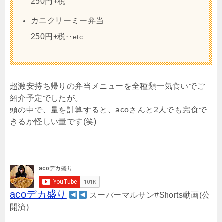
250円+税
カニクリーミー弁当
250円+税
‥etc
超激安持ち帰りの弁当メニューを全種類一気食いでご
紹介予定でしたが。
頭の中で、量を計算すると、acoさんと2人でも完食で
きるか怪しい量です(笑)
acoデカ盛り
スーパーマルサン#Shorts動画(公
開済)