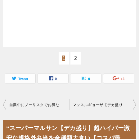
1
2
Tweet
0
0
+1
投
自粛中にノーリスクでお得な超簡単おすすめポイ活をご紹介
マッスルギョーザ【デカ盛り】ダイエット糖質オフ高タンパク餃子200個と山盛りごはん対決【大食い
稿
ナ
“スーパーマルサン【デカ盛り】超ハイパー激
ビ
安な規格外弁当を全種類大食い【コスパ最