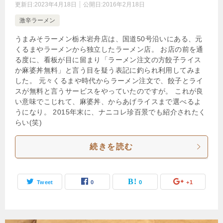
更新日:
2023年4月18日
公開日:
2016年2月18日
激辛ラーメン
うまみそラーメン栃木岩舟店は、国道50号沿いにある、元
くるまやラーメンから独立したラーメン店。 お店の前を通
る度に、看板が目に留まり「ラーメン注文の方餃子ライス
か麻婆丼無料」と言う目を疑う表記に釣られ利用してみま
した。 元々くるまや時代からラーメン注文で、餃子とライ
スが無料と言うサービスをやっていたのですが。 これが良
い意味でこじれて、麻婆丼、からあげライスまで選べるよ
うになり。 2015年末に、ナニコレ珍百景でも紹介されたく
らい(笑)
続きを読む
Tweet
0
0
+1