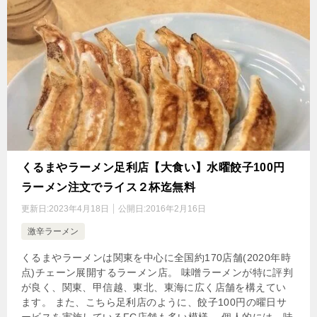
くるまやラーメン足利店【大食い】水曜餃子100円
ラーメン注文でライス２杯迄無料
更新日:
2023年4月18日
公開日:
2016年2月16日
激辛ラーメン
くるまやラーメンは関東を中心に全国約170店舗(2020年時
点)チェーン展開するラーメン店。 味噌ラーメンが特に評判
が良く、関東、甲信越、東北、東海に広く店舗を構えてい
ます。 また、こちら足利店のように、餃子100円の曜日サ
ービスを実施しているFC店舗も多い模様。 個人的には、味