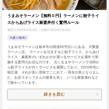
うまみそラーメン【無料０円】ラーメンに餃子ライ
スからあげライス麻婆丼付く驚愕ルール
更新日:
2023年2月13日
公開日:
2022年2月10日
大盛り(栃木)
うまみそラーメンは栃木市の国道50号沿いにある、大繁盛
ラーメン店。 ラーメンを注文すると餃子ライス、からあげ
ライス、麻婆丼のいずれかがが選べるサービスを通年で実
施する驚愕のお店なのです。 元くるまやラーメンで当時か
ら餃子ライスが付くサービスを展開しており、2015年頃に
独立後、それが良い意味でこじれて‥ 現在の形となりまし
た、お店スタッフさんの接客も良く、いつも家族連れなど
で賑わっています。
続きを読む