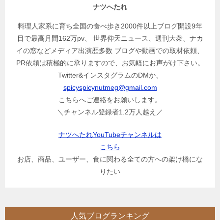
ナツへたれ
料理人家系に育ち全国の食べ歩き2000件以上ブログ開設9年
目で最高月間162万pv、 世界仰天ニュース、週刊大衆、ナカ
イの窓などメディア出演歴多数 ブログや動画での取材依頼、
PR依頼は積極的に承りますので、お気軽にお声がけ下さい。
Twitter&インスタグラムのDMか、
spicyspicynutmeg@gmail.com
こちらへご連絡をお願いします。
＼チャンネル登録者1.2万人越え／
ナツへたれYouTubeチャンネルは
こちら
お店、商品、ユーザー、食に関わる全ての方への架け橋にな
りたい
人気ブログランキング