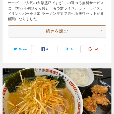
サービスで人気の大繁盛店ですが この選べる無料サービス
に、2022年初頭から何と！もつ煮ライス、カレーライス、
ドリンクバーを追加 ラーメン注文で選べる無料セットが６
種類になりました
続きを読む
Tweet
0
0
+1