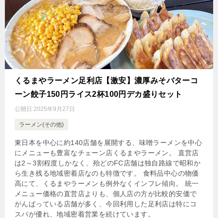
くるまやラーメン足利店【激安】濃厚みそバターコ
ーン餃子150円ライス2杯100円デカ盛りセット
公開日:
2025年9月27日
ラーメン(その他)
東日本を中心に約140店舗を展開する、味噌ラーメンを中心
にメニューも豊富なチェーン店くるまやラーメン。 直営店
は2～3割程度しかなく、殆どのFC店舗は独自路線で昭和か
ら生き残る地域密着店なのも特徴です。 食料品中心の物価
高にて、くるまやラーメンも例外なくインフレ傾向。 統一
メニュー価格の直営店よりも、個人店の方が比較的安価で
がんばっている店舗が多く、今回利用した足利店は特にコ
スパが優れ、地域密着営業を続けています。