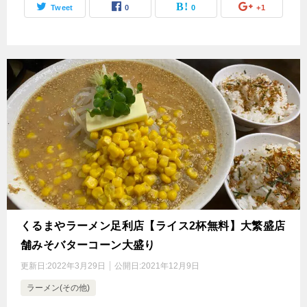
Tweet
0
0
+1
くるまやラーメン足利店【ライス2杯無料】大繁盛店
舗みそバターコーン大盛り
更新日:
2022年3月29日
公開日:
2021年12月9日
ラーメン(その他)