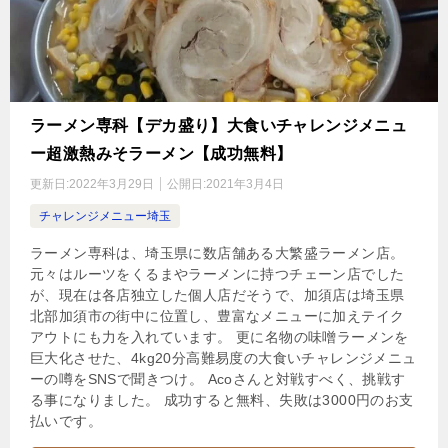
ラーメン専科【デカ盛り】大食いチャレンジメニュ
ー超激熱みそラーメン【成功無料】
更新日:
2022年3月29日
公開日:
2021年3月4日
チャレンジメニュー埼玉
ラーメン専科は、埼玉県に数店舗ある大繁盛ラーメン店。
元々はルーツをくるまやラーメンに持つチェーン店でした
が、現在は各店独立した個人店だそうで、加須店は埼玉県
北部加須市の街中に位置し、豊富なメニューに加えテイク
アウトにも力を入れています。 更に名物の味噌ラーメンを
巨大化させた、4kg20分高難易度の大食いチャレンジメニュ
ーの噂をSNSで聞きつけ。 Acoさんと対戦すべく、挑戦す
る事になりました。 成功すると無料、失敗は3000円のお支
払いです。