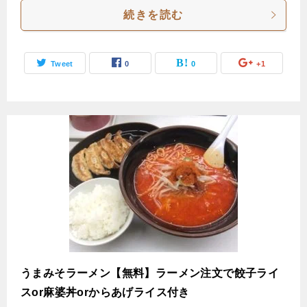
続きを読む
Tweet
0
0
+1
うまみそラーメン【無料】ラーメン注文で餃子ライ
スor麻婆丼orからあげライス付き