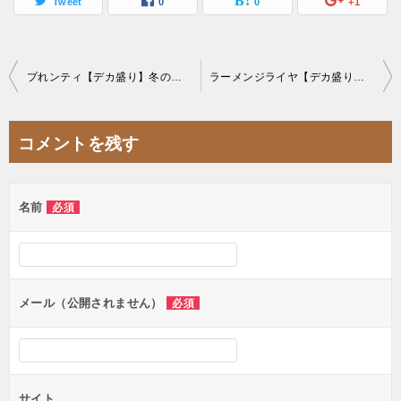
Tweet
0
0
+1
投
プれンティ【デカ盛り】冬の楽しみ期間限定巨大で豪華なフルーツパフェ
ラーメンジライヤ【デカ盛り】斬新メニューな新鋭大繁盛二郎系ラーメン店【大食い】
稿
ナ
コメントを残す
ビ
ゲ
名前
必須
ー
シ
ョ
ン
メール（公開されません）
必須
サイト