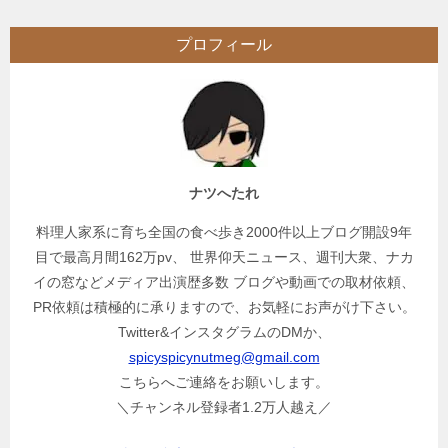
ビ
プロフィール
ゲ
ー
シ
ョ
ン
ナツへたれ
料理人家系に育ち全国の食べ歩き2000件以上ブログ開設9年
目で最高月間162万pv、 世界仰天ニュース、週刊大衆、ナカ
イの窓などメディア出演歴多数 ブログや動画での取材依頼、
PR依頼は積極的に承りますので、お気軽にお声がけ下さい。
Twitter&インスタグラムのDMか、
spicyspicynutmeg@gmail.com
こちらへご連絡をお願いします。
＼チャンネル登録者1.2万人越え／