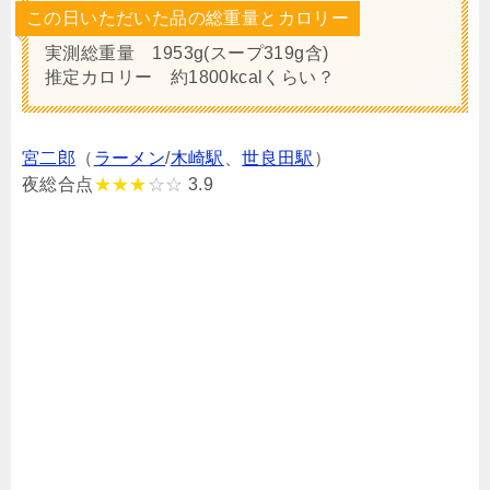
この日いただいた品の総重量とカロリー
実測総重量 1953g(スープ319g含)
推定カロリー 約1800kcalくらい？
宮二郎
（
ラーメン
/
木崎駅
、
世良田駅
）
夜総合点
★★★
☆☆
3.9