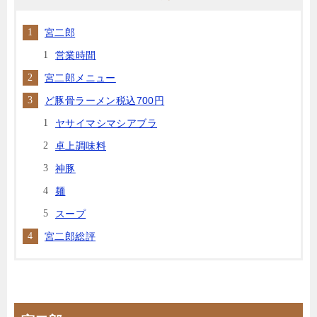
宮二郎
営業時間
宮二郎メニュー
ど豚骨ラーメン税込700円
ヤサイマシマシアブラ
卓上調味料
神豚
麺
スープ
宮二郎総評