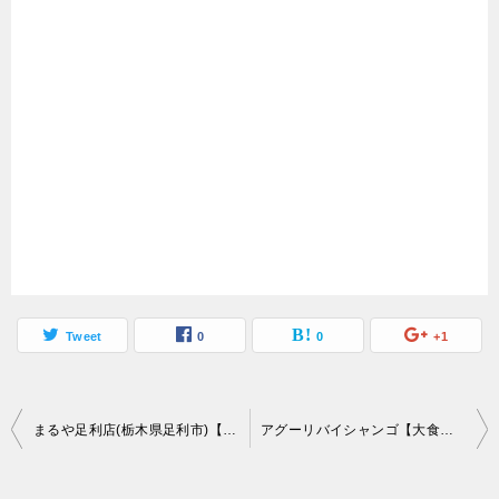
Tweet
0
0
+1
投
まるや足利店(栃木県足利市)【大盛り】ソヲスカツ丼発祥の店と看板を掲げる老舗
アグーリバイシャンゴ【大食い】駅構内の老舗高崎パスタ店名物シャンゴスパゲティ
稿
ナ