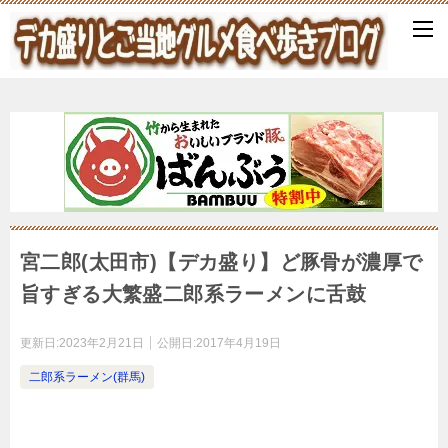
宮二郎(太田市)【デカ盛り】ど豚骨が濃厚で
旨すぎる大繁盛二郎系ラーメンに舌鼓
更新日:
2023年2月21日
公開日:
2017年4月19日
二郎系ラーメン(群馬)