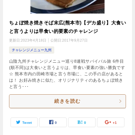
ちょぼ焼き焼きそば末広(熊本市)【デカ盛り】大食い
と言うよりは早食い的要素のチャレンジ
更新日:
2023年4月18日
公開日:
2017年9月27日
チャレンジメニュー九州
山陰九州チャレンジメニュー巡り8連戦サバイバル旅 6件目
(順不同)は大食いと言うよりは、早食い要素の強い勝負です
☆ 熊本市内の田崎市場と言う市場に、この手の店があると
は！ お好み焼きに似た、オリジナリティのあるちょぼ焼き
と言う･･･
続きを読む
Tweet
0
0
+1