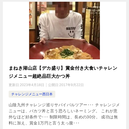
まねき湖山店【デカ盛り】賞金付き大食いチャレン
ジメニュー超絶品巨大かつ丼
更新日:
2023年4月18日
公開日:
2017年9月22日
チャレンジメニュー西日本
山陰九州チャレンジ巡りサバイバルツアー･･･ チャレンジメ
ニューは、バカツ丼と言う恐ろしいネーミング。 これが意
外なほど好条件で･･･ 制限時間は、長めの30分。 成功は無
料に加え、賞金1万円と言う太っ腹･･･