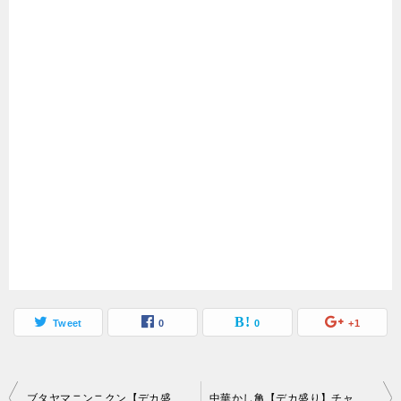
Tweet
0
0
+1
投
ブタヤマニンニクン【デカ盛り】月50時間しか開かない絶品二郎系ラーメン店
中華かし亀【デカ盛り】チャーシュー多い麺や焼肉チャーハン映えすぎメニュー数十品レポ