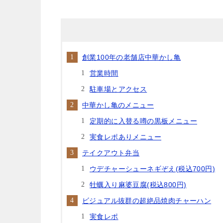
創業100年の老舗店中華かし亀
営業時間
駐車場とアクセス
中華かし亀のメニュー
定期的に入替る噂の黒板メニュー
実食レポありメニュー
テイクアウト弁当
ウデチャーシューネギぞえ(税込700円)
牡蠣入り麻婆豆腐(税込800円)
ビジュアル抜群の超絶品焼肉チャーハン
実食レポ