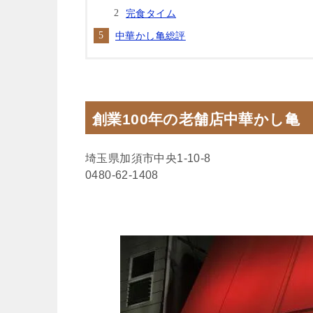
完食タイム
中華かし亀総評
創業100年の老舗店中華かし亀
埼玉県加須市中央1-10-8
0480-62-1408