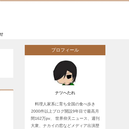
せ
プロフィール
ナツへたれ
料理人家系に育ち全国の食べ歩き
2000件以上ブログ開設9年目で最高月
間162万pv、 世界仰天ニュース、週刊
大衆、ナカイの窓などメディア出演歴