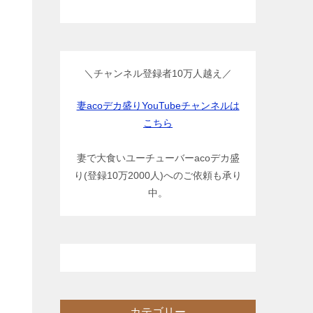
＼チャンネル登録者10万人越え／
妻acoデカ盛りYouTubeチャンネルは
こちら
妻で大食いユーチューバーacoデカ盛
り(登録10万2000人)へのご依頼も承り
中。
カテゴリー