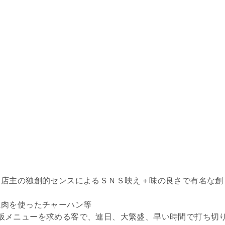
目店主の独創的センスによるＳＮＳ映え＋味の良さで有名な創
に肉を使ったチャーハン等
わり黒板メニューを求める客で、連日、大繁盛、早い時間で打ち切