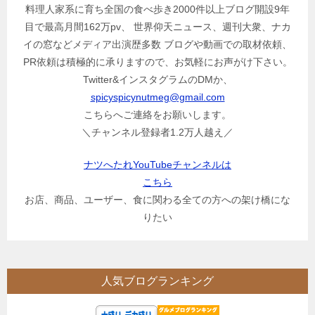
料理人家系に育ち全国の食べ歩き2000件以上ブログ開設9年
目で最高月間162万pv、 世界仰天ニュース、週刊大衆、ナカ
イの窓などメディア出演歴多数 ブログや動画での取材依頼、
PR依頼は積極的に承りますので、お気軽にお声がけ下さい。
Twitter&インスタグラムのDMか、
spicyspicynutmeg@gmail.com
こちらへご連絡をお願いします。
＼チャンネル登録者1.2万人越え／
ナツへたれYouTubeチャンネルは
こちら
お店、商品、ユーザー、食に関わる全ての方への架け橋にな
りたい
人気ブログランキング