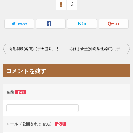
1
2
Tweet
0
0
+1
投
丸亀製麺(各店)【デカ盛り】うどん納涼祭ぶっかけ冷を買うともう一杯無料キャンペーン【大食い】昨年に引き続き4日間開催
みはま食堂(沖縄県北谷町)【デカ盛り】沖縄名物数量限定山盛り骨汁が旨すぎて即売り切れる大繁盛店【デカ盛り】
稿
ナ
コメントを残す
ビ
ゲ
名前
必須
ー
シ
ョ
ン
メール（公開されません）
必須