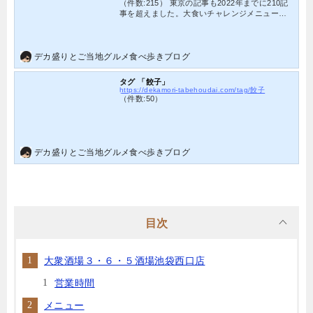
（件数:215） 東京の記事も2022年までに210記
事を超えました。大食いチャレンジメニュー、
食べ放題の記事数もかなりのボリュームとなっ
ております。東京にしかない銀だこの食べ放題
やジョナサンのビュッフェ、シズラーのモーニ
ングなど盛り沢山の内容です。
デカ盛りとご当地グルメ食べ歩きブログ
タグ 「餃子」
https://dekamori-tabehoudai.com/tag/餃子
（件数:50）
デカ盛りとご当地グルメ食べ歩きブログ
目次
大衆酒場３・６・５酒場池袋西口店
営業時間
メニュー