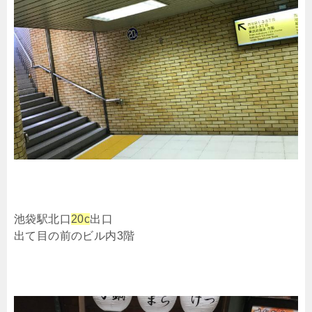
池袋駅北口
20c
出口
出て目の前のビル内3階