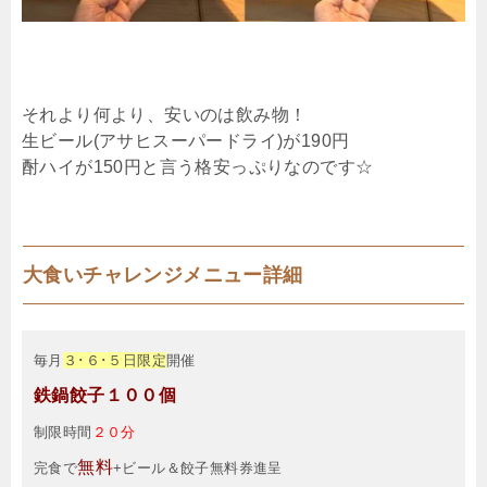
それより何より、安いのは飲み物！
生ビール(アサヒスーパードライ)が190円
酎ハイが150円と言う格安っぷりなのです☆
大食いチャレンジメニュー詳細
毎月
３･６･５日限定
開催
鉄鍋餃子１００個
制限時間
２０分
無料
完食で
+ビール＆餃子無料券進呈