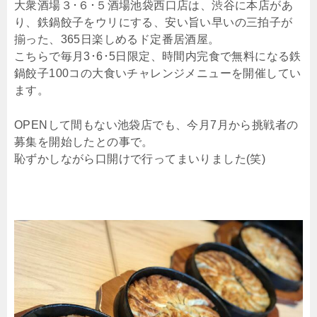
大衆酒場３･６･５酒場池袋西口店は、渋谷に本店があ
り、鉄鍋餃子をウリにする、安い旨い早いの三拍子が
揃った、365日楽しめるド定番居酒屋。
こちらで毎月3･6･5日限定、時間内完食で無料になる鉄
鍋餃子100コの大食いチャレンジメニューを開催してい
ます。
OPENして間もない池袋店でも、今月7月から挑戦者の
募集を開始したとの事で。
恥ずかしながら口開けで行ってまいりました(笑)