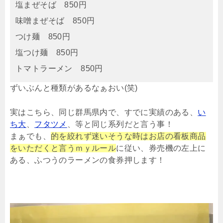
塩まぜそば 850円
味噌まぜそば 850円
つけ麺 850円
塩つけ麺 850円
トマトラーメン 850円
ずいぶんと種類があるなぁおい(笑)
実はこちら、同じ群馬県内で、すでに実績のある、
い
ち大
、
フタツメ
、等と同じ系列だと言う事！
まぁでも、
的を絞れず迷いそうな時はお店の看板商品
をいただくと言うｍｙルール
に従い、券売機の左上に
ある、ふつうのラーメンの食券押します！