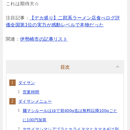
これは期待大☆
注目記事：
【デカ盛り】二郎系ラーメン店食べログ評
価全国第1位の実力が感動レベルで本物だった
関連：
伊勢崎市の記事リスト
目次
ダイサン
営業時間
ダイサンメニュー
麺マシルールはゆで前400g迄は無料以降100gごと
に100円加算
ヤサイマシマシアブラとカライタマとタマネギは別