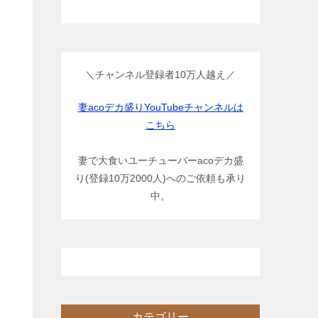
＼チャンネル登録者10万人越え／
妻acoデカ盛りYouTubeチャンネルは
こちら
妻で大食いユーチューバーacoデカ盛
り(登録10万2000人)へのご依頼も承り
中。
カテゴリー