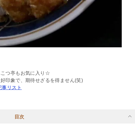
んこつ亭もお気に入り☆
好印象で、期待せざるを得ません(笑)
記事リスト
目次