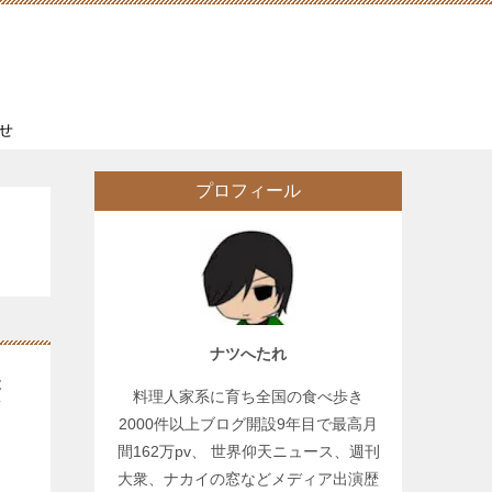
せ
プロフィール
ナツへたれ
繁
料理人家系に育ち全国の食べ歩き
2000件以上ブログ開設9年目で最高月
間162万pv、 世界仰天ニュース、週刊
大衆、ナカイの窓などメディア出演歴