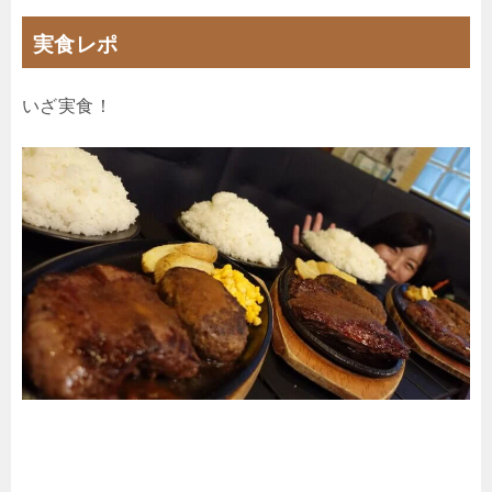
実食レポ
いざ実食！