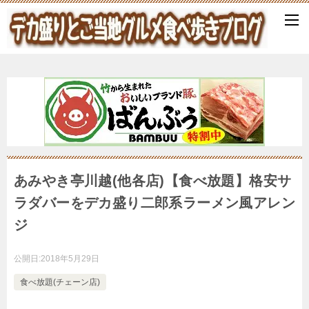
あみやき亭川越(他各店)【食べ放題】格安サ
ラダバーをデカ盛り二郎系ラーメン風アレン
ジ
公開日:
2018年5月29日
食べ放題(チェーン店)