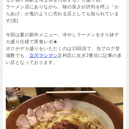
ラーメン店にありながら、味の良さが評判を呼ぶ「か
らあげ」が鬼のように売れる店としても知られていま
す(笑)
今回は夏の新作メニュー、冷やしラーメンをすり鉢デ
カ盛り仕様で実食レポ★
ボクがデカ盛りをいただくのは15回目で、当ブログ登
場数でも、
立川マシマシ
足利店に次ぎ2番目に記事の多
い店となっております。