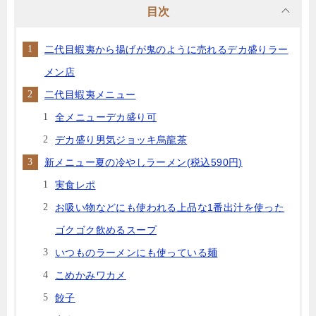
目次
二代目蝦夷から揚げが鬼のように売れるデカ盛りラー
メン店
二代目蝦夷メニュー
全メニューデカ盛り可
デカ盛り男気ジョッキ烏龍茶
新メニュー夏の冷やしラーメン(税込590円)
実食レポ
お吸い物などにも使われる上品な1番出汁を使った
ゴクゴク飲めるスープ
いつものラーメンにも使っている麺
こめかみワカメ
餃子