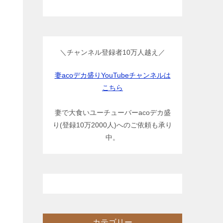
＼チャンネル登録者10万人越え／
妻acoデカ盛りYouTubeチャンネルは
こちら
妻で大食いユーチューバーacoデカ盛
り(登録10万2000人)へのご依頼も承り
中。
カテゴリー