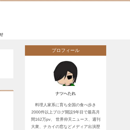
せ
プロフィール
ナツへたれ
料理人家系に育ち全国の食べ歩き
2000件以上ブログ開設9年目で最高月
間162万pv、 世界仰天ニュース、週刊
大衆、ナカイの窓などメディア出演歴