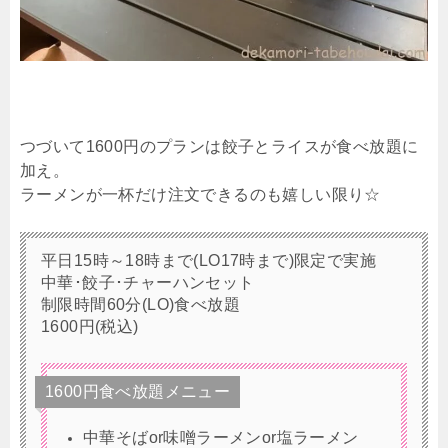
つづいて1600円のプランは餃子とライスが食べ放題に
加え。
ラーメンが一杯だけ注文できるのも嬉しい限り☆
平日15時～18時まで(LO17時まで)限定で実施
中華･餃子･チャーハンセット
制限時間60分(LO)食べ放題
1600円(税込)
1600円食べ放題メニュー
中華そばor味噌ラーメンor塩ラーメン