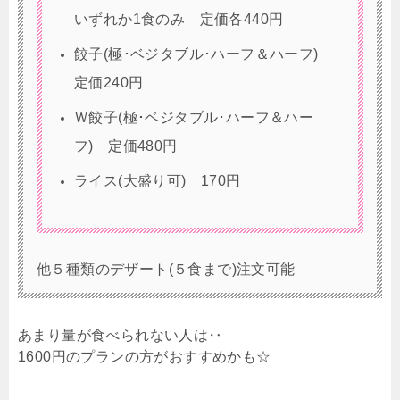
いずれか1食のみ 定価各440円
餃子(極･ベジタブル･ハーフ＆ハーフ)
定価240円
Ｗ餃子(極･ベジタブル･ハーフ＆ハー
フ) 定価480円
ライス(大盛り可) 170円
他５種類のデザート(５食まで)注文可能
あまり量が食べられない人は‥
1600円のプランの方がおすすめかも☆