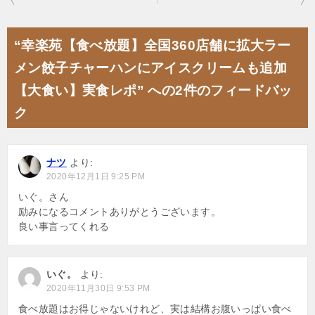
稿
ナ
“幸楽苑【食べ放題】全国360店舗に拡大ラー
ビ
メン餃子チャーハンにアイスクリームも追加
ゲ
【大食い】実食レポ” への2件のフィードバッ
ー
ク
シ
ョ
ナツ
より:
ン
2020年12月1日 9:25 PM
いぐ。さん
励みになるコメントありがとうございます。
良い事言ってくれる
いぐ。
より:
2020年11月30日 9:53 PM
食べ放題はお得じゃないけれど、実は結構お腹いっぱい食べ