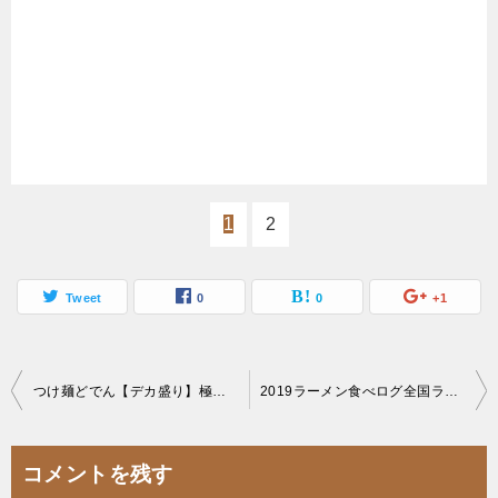
1
2
Tweet
0
0
+1
投
つけ麺どでん【デカ盛り】極どろつけ麺カレー辛冷と釜揚げ油そばセルフトッピング食べ放題
2019ラーメン食べログ全国ランキング1000件の中に二郎系は何店？まとめレポ
稿
ナ
コメントを残す
ビ