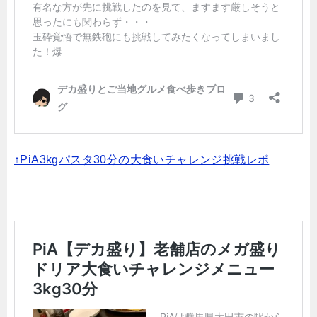
↑PiA3kgパスタ30分の大食いチャレンジ挑戦レポ