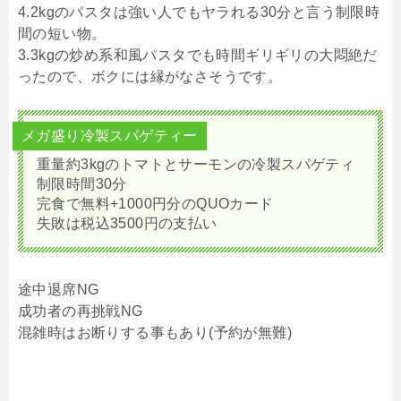
4.2kgのパスタは強い人でもヤラれる30分と言う制限時
間の短い物。
3.3kgの炒め系和風パスタでも時間ギリギリの大悶絶だ
ったので、ボクには縁がなさそうです。
メガ盛り冷製スパゲティー
重量約3kgのトマトとサーモンの冷製スパゲティ
制限時間30分
完食で無料+1000円分のQUOカード
失敗は税込3500円の支払い
途中退席NG
成功者の再挑戦NG
混雑時はお断りする事もあり(予約が無難)