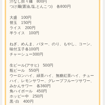
汁なし担々麺 800円
つけ麺(醤油,塩,とんこつ) 各800円
大盛 100円
替玉 150円
ライス 200円
半ライス 100円
ねぎ、めんま、バター、のり、もやし、コーン、
味付玉子各100円
チャーシュー300円
生ビール(アサヒ) 500円
瓶ビール 550円
ウーロンハイ、緑茶ハイ、無糖紅茶ハイ、チュー
ハイ、レモンサワー、グレープフルーツサワー、
みかんサワー 各360円
角ハイボール 450円
ホッピー中 250円
黒･白 400円