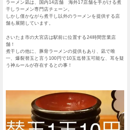
ラーメン凪は、国内14店舗 海外17店舗を手がける煮
干しラーメン専門店チェーン。
しかし僅かながら煮干し以外のラーメンを提供する店
舗も展開しています。
さいたま市の大宮店は駅前に位置する24時間営業店
舗！
煮干しの他に、豚骨ラーメンの提供もあり、凪で唯
一、爆裂替玉と言う100円で10玉迄替玉可能な、耳を疑
う神ルールが存在するとの事！