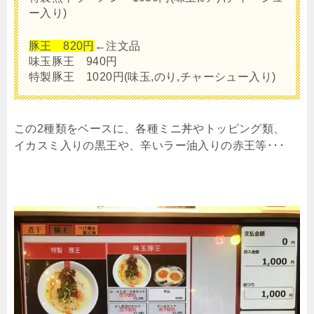
ー入り)
豚王 820円
←注文品
味玉豚王 940円
特製豚王 1020円(味玉,のり,チャーシュー入り)
この2種類をベースに、各種ミニ丼やトッピング類、
イカスミ入りの黒王や、辛いラー油入りの赤王等･･･