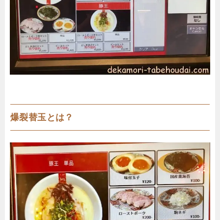
爆裂替玉とは？