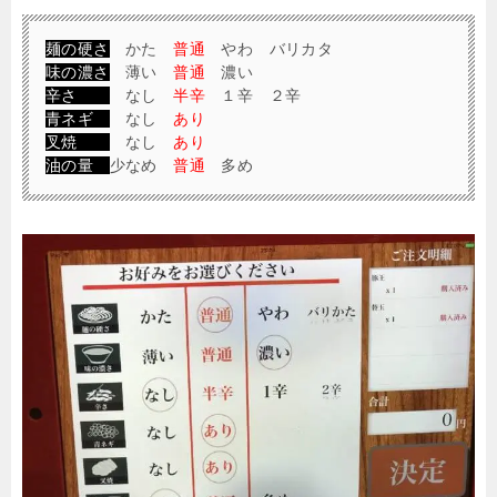
麺の硬さ
かた
普通
やわ バリカタ
味の濃さ
薄い
普通
濃い
辛さ
なし
半辛
１辛 ２辛
青ネギ
なし
あり
叉焼
なし
あり
油の量
少なめ
普通
多め