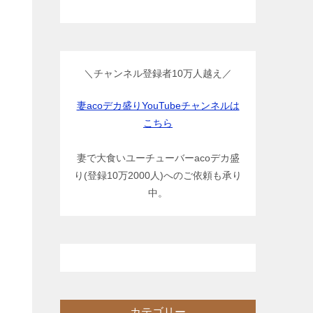
＼チャンネル登録者10万人越え／
妻acoデカ盛りYouTubeチャンネルは
こちら
妻で大食いユーチューバーacoデカ盛
り(登録10万2000人)へのご依頼も承り
中。
カテゴリー