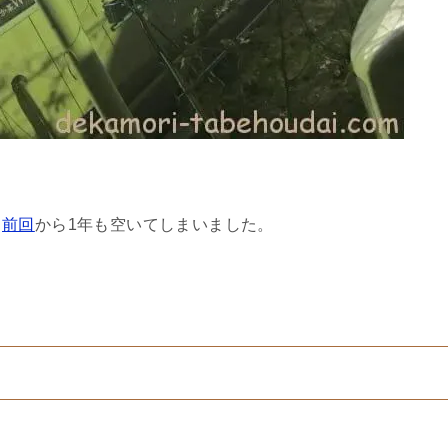
ら
前回
から1年も空いてしまいました。