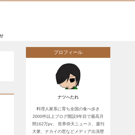
せ
プロフィール
ナツへたれ
料理人家系に育ち全国の食べ歩き
2000件以上ブログ開設9年目で最高月
間162万pv、 世界仰天ニュース、週刊
大衆、ナカイの窓などメディア出演歴