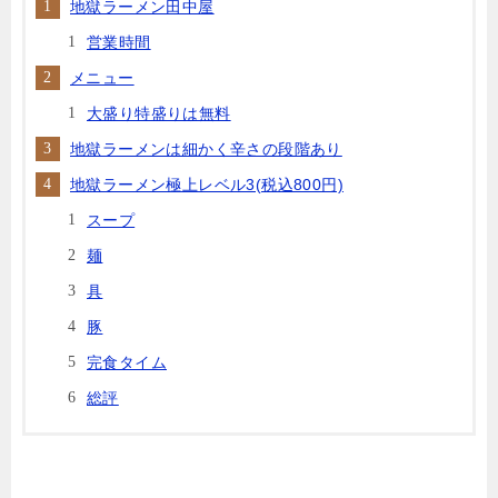
地獄ラーメン田中屋
営業時間
メニュー
大盛り特盛りは無料
地獄ラーメンは細かく辛さの段階あり
地獄ラーメン極上レベル3(税込800円)
スープ
麺
具
豚
完食タイム
総評