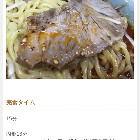
完食タイム
15分
固形13分