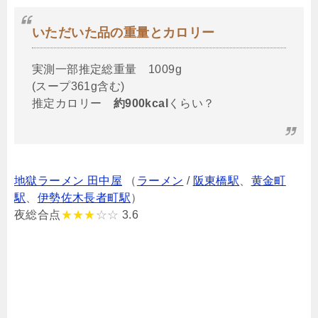
いただいた品の重量とカロリー
実測一部推定総重量 1009g
(スープ361g含む)
推定カロリー
約900kcal
くらい？
地獄ラーメン 田中屋
（
ラーメン
/
阪東橋駅
、
黄金町
駅
、
伊勢佐木長者町駅
）
夜総合点
★★★
☆☆
3.6