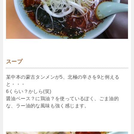
スープ
某中本の蒙古タンメンが5、北極の辛さを9と例える
と・・・
6くらい？かしら(笑)
醤油ベース？に鶏油？を使っているぽく、ごま油的
な、ラー油的な風味も強く感じます。