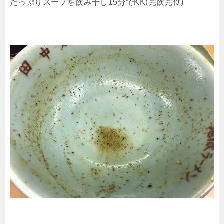
たっぷりスープを飲み干し15分でKK(完飲完食)