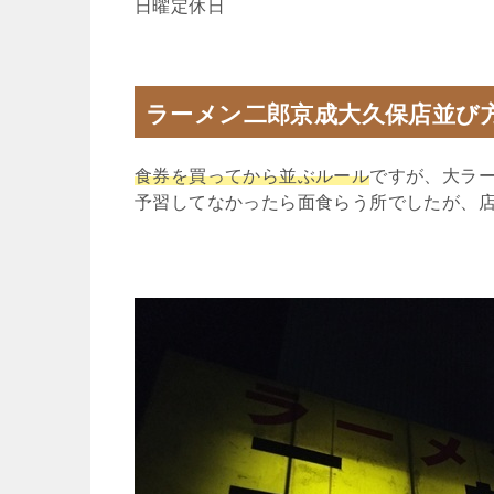
日曜定休日
ラーメン二郎京成大久保店並び
食券を買ってから並ぶルール
ですが、大ラ
予習してなかったら面食らう所でしたが、