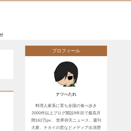
せ
プロフィール
ナツへたれ
料理人家系に育ち全国の食べ歩き
2000件以上ブログ開設9年目で最高月
間162万pv、 世界仰天ニュース、週刊
大衆、ナカイの窓などメディア出演歴