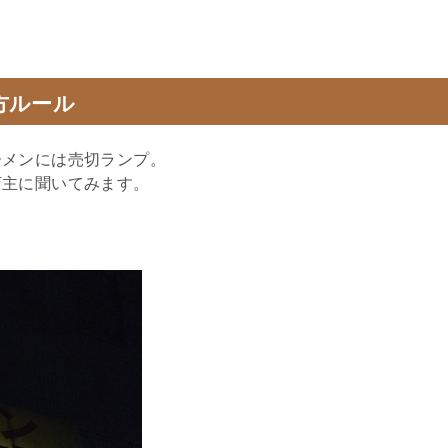
方ルール
ーメンには売切ランプ。
店主に聞いてみます。