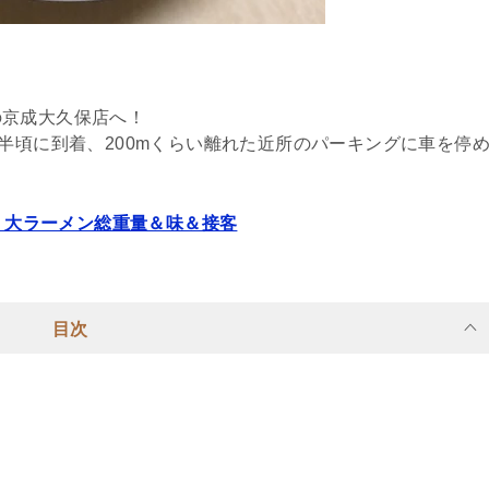
の京成大久保店へ！
半頃に到着、200mくらい離れた近所のパーキングに車を停
】大ラーメン総重量＆味＆接客
目次