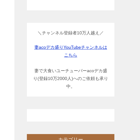
＼チャンネル登録者10万人越え／
妻acoデカ盛りYouTubeチャンネルは
こちら
妻で大食いユーチューバーacoデカ盛
り(登録10万2000人)へのご依頼も承り
中。
カテゴリー