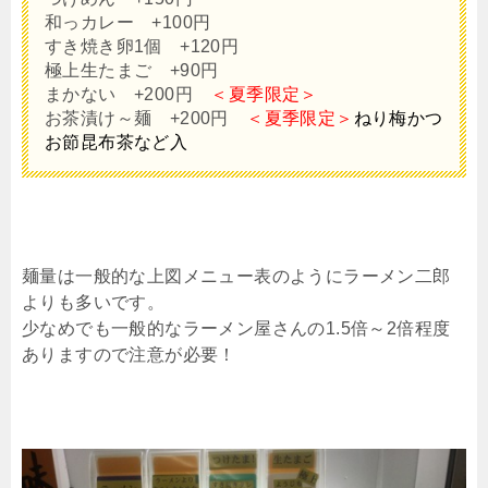
和っカレー +100円
すき焼き卵1個 +120円
極上生たまご +90円
まかない +200円
＜夏季限定＞
お茶漬け～麺 +200円
＜夏季限定＞
ねり梅かつ
お節昆布茶など入
麺量は一般的な上図メニュー表のようにラーメン二郎
よりも多いです。
少なめでも一般的なラーメン屋さんの1.5倍～2倍程度
ありますので注意が必要！