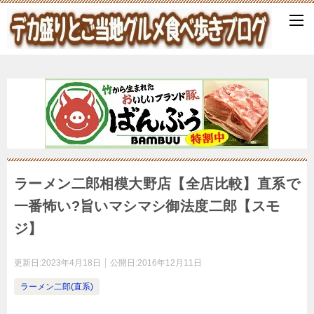
ラーメン二郎相模大野店【全店比較】直系で
一番怖い?旨いマシマシ御法度二郎【スモ
ジ】
更新日:
2023年4月18日
公開日:
2016年12月11日
ラーメン二郎(直系)