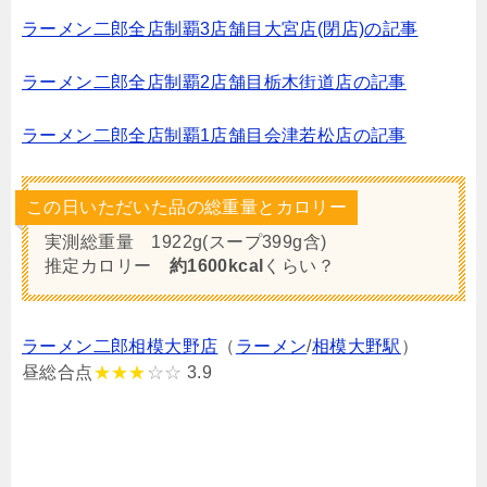
ラーメン二郎全店制覇3店舗目大宮店(閉店)の記事
ラーメン二郎全店制覇2店舗目栃木街道店の記事
ラーメン二郎全店制覇1店舗目会津若松店の記事
この日いただいた品の総重量とカロリー
実測総重量 1922g(スープ399g含)
推定カロリー
約1600kcal
くらい？
ラーメン二郎相模大野店
（
ラーメン
/
相模大野駅
）
昼総合点
★★★
☆☆
3.9