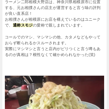
ラーメン二郎相模大野店は、神奈川県相模原市に位置
する、元お相撲さんの店主が運営すると言う味の評判
が良い直系店！
お相撲さんが相模原にお店を構えているのはユニーク
で、
通称スモジ
の愛称で親しまれています。
コールでのマシ、マシマシの他、カタメなどもやって
おらず断られるかスルーされます。
実際にマシマシと言うと店内がピリつくと言う噂もあ
るのが真相は？根性なくて確かめられなかった(笑)