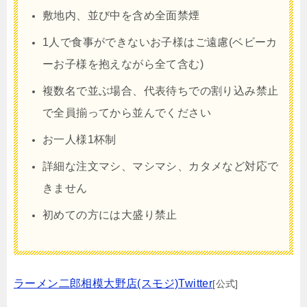
敷地内、並び中を含め全面禁煙
1人で食事ができないお子様はご遠慮(ベビーカ
ーお子様を抱えながら全て含む)
複数名で並ぶ場合、代表待ちでの割り込み禁止
で全員揃ってから並んでください
お一人様1杯制
詳細な注文マシ、マシマシ、カタメなど対応で
きません
初めての方には大盛り禁止
ラーメン二郎相模大野店(スモジ)Twitter
[公式]