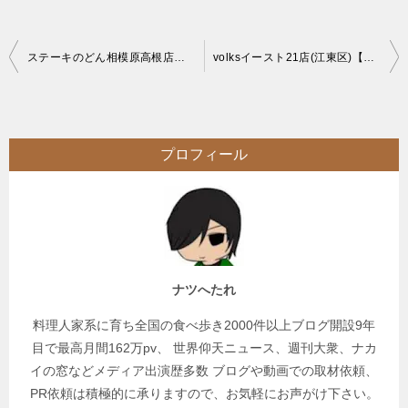
投
ステーキのどん相模原高根店【デカ盛り】チャレンジメニューの東西名横綱ハンバーグカレー
volksイースト21店(江東区)【食べ放題】月一イベントのステーキのオーダーバイキング
稿
ナ
ビ
プロフィール
ゲ
ー
シ
ョ
ン
ナツへたれ
料理人家系に育ち全国の食べ歩き2000件以上ブログ開設9年
目で最高月間162万pv、 世界仰天ニュース、週刊大衆、ナカ
イの窓などメディア出演歴多数 ブログや動画での取材依頼、
PR依頼は積極的に承りますので、お気軽にお声がけ下さい。