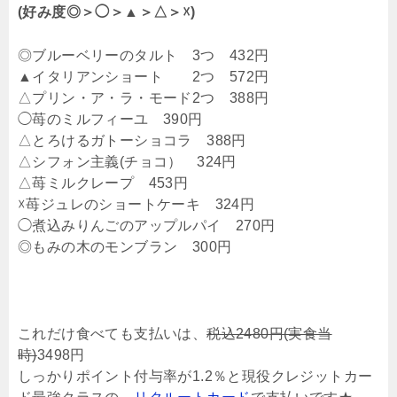
(好み度◎＞◯＞▲＞△＞☓)
◎ブルーベリーのタルト 3つ 432円
▲イタリアンショート 2つ 572円
△プリン・ア・ラ・モード2つ 388円
◯苺のミルフィーユ 390円
△とろけるガトーショコラ 388円
△シフォン主義(チョコ） 324円
△苺ミルクレープ 453円
☓苺ジュレのショートケーキ 324円
◯煮込みりんごのアップルパイ 270円
◎もみの木のモンブラン 300円
これだけ食べても支払いは、
税込2480円(実食当
時)
3498円
しっかりポイント付与率が1.2％と現役クレジットカー