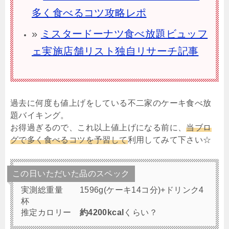
多く食べるコツ攻略レポ
»
ミスタードーナツ食べ放題ビュッフ
ェ実施店舗リスト独自リサーチ記事
過去に何度も値上げをしている不二家のケーキ食べ放
題バイキング。
お得過ぎるので、これ以上値上げになる前に、
当ブロ
グで多く食べるコツを予習して
利用してみて下さい☆
この日いただいた品のスペック
実測総重量 1596g(ケーキ14コ分)+ドリンク4
杯
推定カロリー
約4200kcal
くらい？