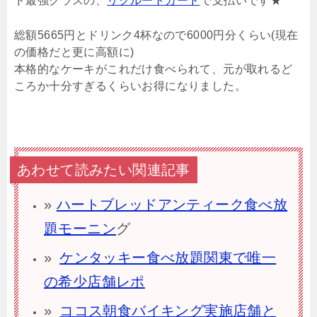
ド最強クラスの、
リクルートカード
で支払いです★
総額5665円とドリンク4杯なので6000円分くらい(現在
の価格だと更に高額に)
本格的なケーキがこれだけ食べられて、元が取れるど
ころか十分すぎるくらいお得になりました。
あわせて読みたい関連記事
»
ハートブレッドアンティーク食べ放
題モーニン
グ
»
ケンタッキー食べ放題関東で唯一
の希少店舗レポ
»
ココス朝食バイキング実施店舗と