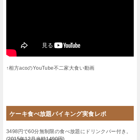
↑相方acoのYouTube不二家大食い動画
ケーキ食べ放題バイキング実食レポ
3498円で60分無制限の食べ放題にドリンクバー付き。
(
2015年12月当時1490円
)