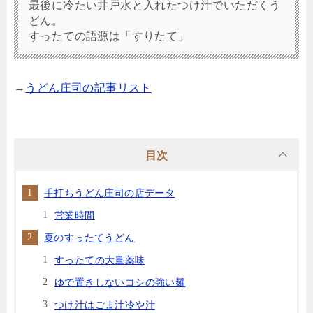
最後に冷たい井戸水と入れたつけ汁でいただくう
どん。
すったての語源は「すりたて」
→
うどん庄司の記事リスト
目次
手打ちうどん庄司の店データ
営業時間
夏のすったてうどん
すったての大量薬味
ゆで置きしないコシの強い麺
つけ汁はごま汁冷や汁