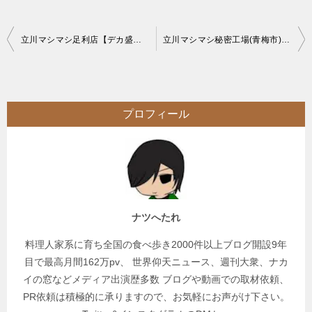
投
立川マシマシ足利店【デカ盛り】人気二郎系チェーン新規OPEN大ラーメン野菜マシマシ
立川マシマシ秘密工場(青梅市)【デカ盛り】最も盛りの良い秘密工場でマシマシ
稿
ナ
ビ
プロフィール
ゲ
ー
シ
ョ
ン
ナツへたれ
料理人家系に育ち全国の食べ歩き2000件以上ブログ開設9年
目で最高月間162万pv、 世界仰天ニュース、週刊大衆、ナカ
イの窓などメディア出演歴多数 ブログや動画での取材依頼、
PR依頼は積極的に承りますので、お気軽にお声がけ下さい。