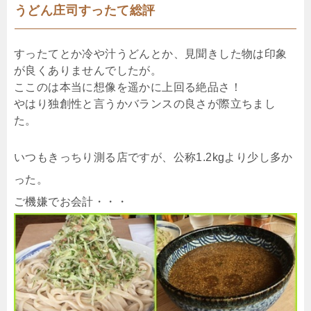
うどん庄司すったて総評
すったてとか冷や汁うどんとか、見聞きした物は印象
が良くありませんでしたが。
ここのは本当に想像を遥かに上回る絶品さ！
やはり独創性と言うかバランスの良さが際立ちまし
た。
いつもきっちり測る店ですが、公称1.2kgより少し多か
った。
ご機嫌でお会計・・・