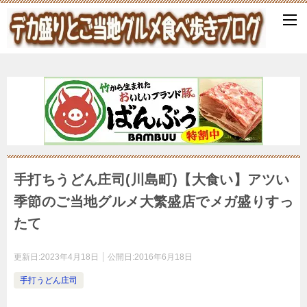
手打ちうどん庄司(川島町)【大食い】アツい
季節のご当地グルメ大繁盛店でメガ盛りすっ
たて
更新日:
2023年4月18日
公開日:
2016年6月18日
手打うどん庄司