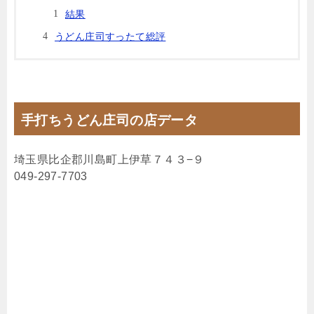
結果
うどん庄司すったて総評
手打ちうどん庄司の店データ
埼玉県比企郡川島町上伊草７４３−９
049-297-7703