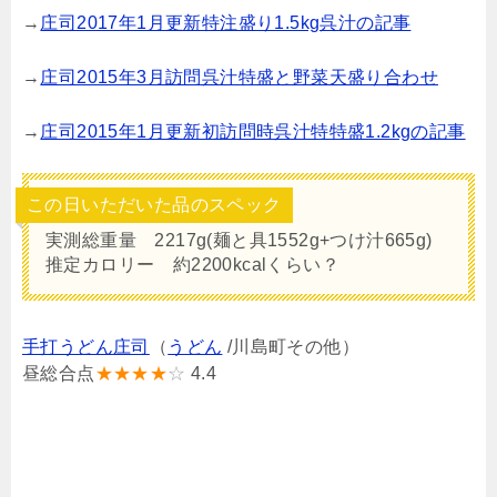
→
庄司2017年1月更新特注盛り1.5kg呉汁の記事
→
庄司2015年3月訪問呉汁特盛と野菜天盛り合わせ
→
庄司2015年1月更新初訪問時呉汁特特盛1.2kgの記事
この日いただいた品のスペック
実測総重量 2217g(麺と具1552g+つけ汁665g)
推定カロリー 約2200kcalくらい？
手打うどん庄司
（
うどん
/川島町その他）
昼総合点
★★★★
☆
4.4