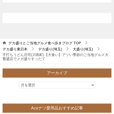
デカ盛りとご当地グルメ食べ歩きブログ
TOP
デカ盛り東日本
デカ盛り(埼玉)
大盛り(埼玉)
手打ちうどん庄司(川島町)【大食い】アツい季節のご当地グルメ大
繁盛店でメガ盛りすったて
アーカイブ
Acoナツ愛用品おすすめ記事