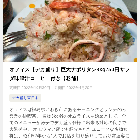
オフィス【デカ盛り】巨大ナポリタン3kg750円サラ
ダ味噌汁コーヒー付き【老舗】
更新日:
2022年10月30日
公開日:
2022年4月20日
デカ盛り東日本
オフィスは福島県いわき市にあるモーニングとランチのみ
営業の純喫茶。 名物3kg弱のオムライスを始めとして、全
てのメニューが激安でデカ盛り仕様に出来る対応の良さで
大繁盛中。 オモウマい店でも紹介されたユニークな名物女
将は、昭和52年から1人でお店を切り盛りしており常連客に