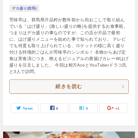
デカ盛り(群馬)
芳味亭は、群馬県片品村が数年前から街おこしで取り組ん
でいる「はげ盛り」(激しい盛りの略)を提供するお食事処。
つまりはデカ盛りの事なのですが、この店が片品で最初
に、はげ盛りメニューを始めた事で知られており。 テレビ
でも何度も取り上げられている、ロケットの様に高く盛り
付ける特徴的ごはんが芳味亭のシンボル！ 名物からあげ定
食は実食済につき、映えるビジュアルの唐揚げカレーWはげ
盛りを注文しました。 今回は相方AcoとYouTuberドラコ氏
と3人で訪問。
続きを読む
Tweet
0
0
+1