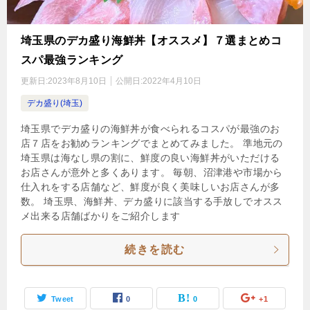
埼玉県のデカ盛り海鮮丼【オススメ】７選まとめコ
スパ最強ランキング
更新日:
2023年8月10日
公開日:
2022年4月10日
デカ盛り(埼玉)
埼玉県でデカ盛りの海鮮丼が食べられるコスパが最強のお
店７店をお勧めランキングでまとめてみました。 準地元の
埼玉県は海なし県の割に、鮮度の良い海鮮丼がいただける
お店さんが意外と多くあります。 毎朝、沼津港や市場から
仕入れをする店舗など、鮮度が良く美味しいお店さんが多
数。 埼玉県、海鮮丼、デカ盛りに該当する手放しでオスス
メ出来る店舗ばかりをご紹介します
続きを読む
Tweet
0
0
+1