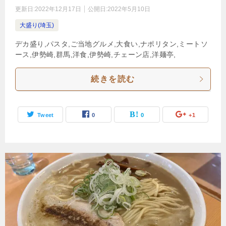
更新日:
2022年12月17日
公開日:
2022年5月10日
大盛り(埼玉)
デカ盛り,パスタ,ご当地グルメ,大食い,ナポリタン,ミートソ
ース,伊勢崎,群馬,洋食,伊勢崎,チェーン店,洋麺亭,
続きを読む
Tweet
0
0
+1