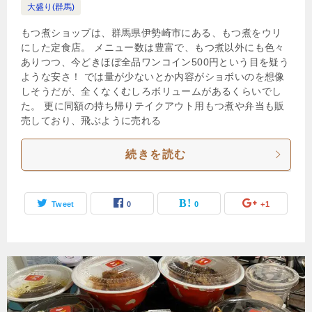
大盛り(群馬)
もつ煮ショップは、群馬県伊勢崎市にある、もつ煮をウリ
にした定食店。 メニュー数は豊富で、もつ煮以外にも色々
ありつつ、今どきほぼ全品ワンコイン500円という目を疑う
ような安さ！ では量が少ないとか内容がショボいのを想像
しそうだが、全くなくむしろボリュームがあるくらいでし
た。 更に同額の持ち帰りテイクアウト用もつ煮や弁当も販
売しており、飛ぶように売れる
続きを読む
Tweet
0
0
+1