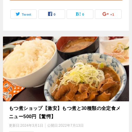
Tweet
0
0
+1
もつ煮ショップ【激安】もつ煮と30種類の全定食メ
ニュー500円【驚愕】
更新日:
2024年3月1日
公開日:
2022年7月13日