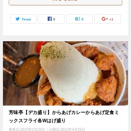
Tweet
0
0
+1
芳味亭【デカ盛り】からあげカレーからあげ定食ミ
ックスフライ各Wはげ盛り
更新日:
2023年2月20日
公開日:
2022年4月25日