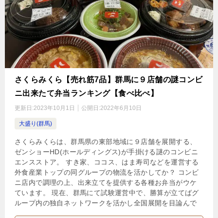
さくらみくら【売れ筋7品】群馬に９店舗の謎コンビ
ニ出来たて弁当ランキング【食べ比べ】
更新日:
2023年10月1日
公開日:
2022年6月10日
大盛り(群馬)
さくらみくらは、群馬県の東部地域に９店舗を展開する、
ゼンショーHD(ホールディングス)が手掛ける謎のコンビニ
エンスストア。 すき家、ココス、はま寿司などを運営する
外食産業トップの同グループの物流を活かしてか？ コンビ
ニ店内で調理の上、出来立てを提供する各種お弁当がウケ
ています。 現在、群馬にて試験運営中で、勝算が立てばグ
ループ内の独自ネットワークを活かし全国展開を目論んで