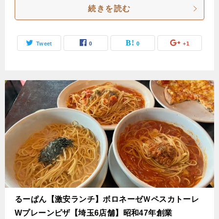
続きを読む
Tweet
0
0
+1
るーぱん【激安ランチ】ボロネーゼＷペスカトーレ
Wプレーンピザ【埼玉6店舗】昭和47年創業