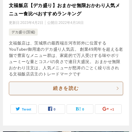
文福飯店【デカ盛り】おまかせ無限おかわり人気メ
ニュー食比べおすすめランキング
更新日:
2023年4月2日
公開日:
2022年4月16日
デカ盛り(茨城)
文福飯店は、茨城県の最西端古河市郊外に位置する
YouTuber御用達のデカ盛り人気店。 創業49周年を超える老
舗で豊富なメニュー群は、家庭的で万人受けする味やボリ
ューミーな量とコスパの良さで連日大盛況。 おまかせ無限
おかわり注文は、人気メニューが怒涛のごとく繰り出され
る文福飯店店主のトレードマークです
続きを読む
Tweet
0
0
+1