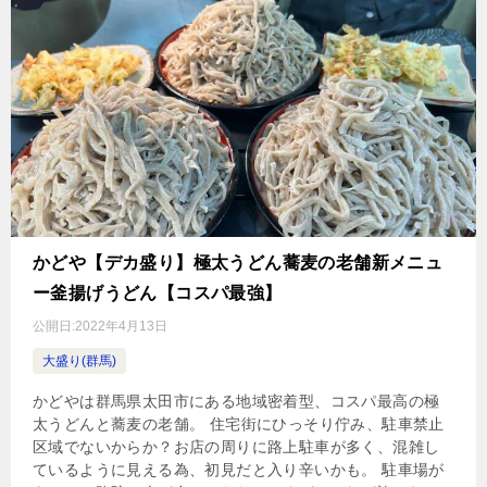
かどや【デカ盛り】極太うどん蕎麦の老舗新メニュ
ー釜揚げうどん【コスパ最強】
公開日:
2022年4月13日
大盛り(群馬)
かどやは群馬県太田市にある地域密着型、コスパ最高の極
太うどんと蕎麦の老舗。 住宅街にひっそり佇み、駐車禁止
区域でないからか？お店の周りに路上駐車が多く、混雑し
ているように見える為、初見だと入り辛いかも。 駐車場が