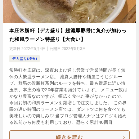
本庄常勝軒【デカ盛り】超濃厚豚骨に魚介が加わっ
た和風ラーメン特盛り【大食い】
更新日:
2022年5月4日
公開日:
2022年5月3日
デカ盛り(埼玉)
常勝軒本庄店は、深夜および通し営業で営業時間が長く無
休の大繁盛ラーメン店。 池袋大勝軒や麺屋こうじグルー
プ、群馬の景勝軒系列のルーツを持ち、最も群馬に近い埼
玉県、本庄の地で20年営業を続けています。 メニュー数は
かなり豊富なのですが、幅広く食べた事がなかったので、
今回お初の和風ラーメンを麺増しで注文しました。 この界
隈の遅い時間のラーメン店では、ダントツに何を食べても
美味しいので楽しみ♡ 当ブログ管理人ナツはブログを始め
る以前から何度も利用しており、恐らく累計40回目
続きを読む