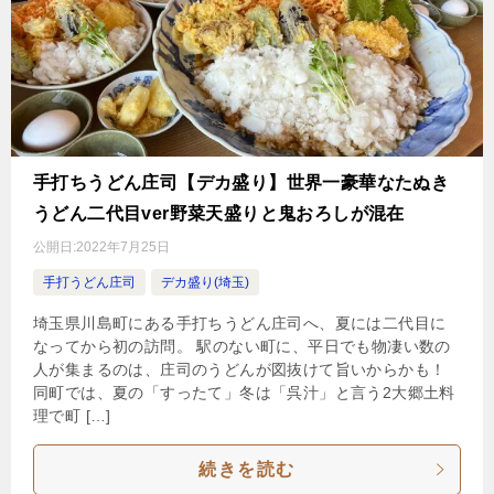
手打ちうどん庄司【デカ盛り】世界一豪華なたぬき
うどん二代目ver野菜天盛りと鬼おろしが混在
公開日:
2022年7月25日
手打うどん庄司
デカ盛り(埼玉)
埼玉県川島町にある手打ちうどん庄司へ、夏には二代目に
なってから初の訪問。 駅のない町に、平日でも物凄い数の
人が集まるのは、庄司のうどんが図抜けて旨いからかも！
同町では、夏の「すったて」冬は「呉汁」と言う2大郷土料
理で町 […]
続きを読む