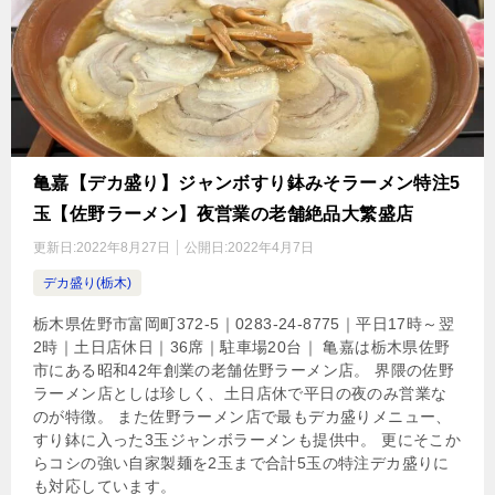
亀嘉【デカ盛り】ジャンボすり鉢みそラーメン特注5
玉【佐野ラーメン】夜営業の老舗絶品大繁盛店
更新日:
2022年8月27日
公開日:
2022年4月7日
デカ盛り(栃木)
栃木県佐野市富岡町372-5｜0283-24-8775｜平日17時～翌
2時｜土日店休日｜36席｜駐車場20台｜ 亀嘉は栃木県佐野
市にある昭和42年創業の老舗佐野ラーメン店。 界隈の佐野
ラーメン店としは珍しく、土日店休で平日の夜のみ営業な
のが特徴。 また佐野ラーメン店で最もデカ盛りメニュー、
すり鉢に入った3玉ジャンボラーメンも提供中。 更にそこか
らコシの強い自家製麺を2玉まで合計5玉の特注デカ盛りに
も対応しています。