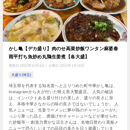
かし亀【デカ盛り】肉のせ高菜炒飯ワンタン麻婆春
雨平打ち魚炒め丸鶏生姜煮【各大盛】
更新日:
2022年10月4日
公開日:
2022年1月16日
大盛り(埼玉)
埼玉県を代表する知名度へと上りつめた町中華かし亀は、
Instagramから火が付いた映え系大繁盛店。 人気の秘訣
は、インパクトある盛り付けの美しさ、盛りの良さに加
え、本格中華さながらの味の良さではないでしょうか。 人
気メニューは、生姜ラーメンに豚や鶏のチャーシューがた
っぷり乗った品と、唐揚げやチャーシューなどが乗せられ
た炒飯等‥ 創造力豊かな店主さんは、名物日替わり黒板メ
ニューで恐ろしいまでの品目の多さを日々披露していま