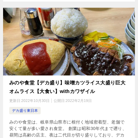
みのや食堂【デカ盛り】味噌カツライス大盛り巨大
オムライス【大食い】withカワザイル
更新日:
2022年10月30日
公開日:
2022年2月19日
デカ盛り東日本
みのや食堂は、岐阜県山県市に根付く地域密着型、老舗で
安くて量が多い愛され食堂。 創業は昭和30年代まで遡り、
昼間は高齢の店主、夜は二代目が切り盛りしており、デカ