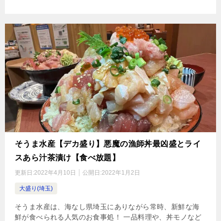
そうま水産【デカ盛り】悪魔の漁師丼最凶盛とライ
スあら汁茶漬け【食べ放題】
更新日:
2022年4月10日
公開日:
2022年1月2日
大盛り(埼玉)
そうま水産は、海なし県埼玉にありながら常時、新鮮な海
鮮が食べられる人気のお食事処！ 一品料理や、丼モノなど