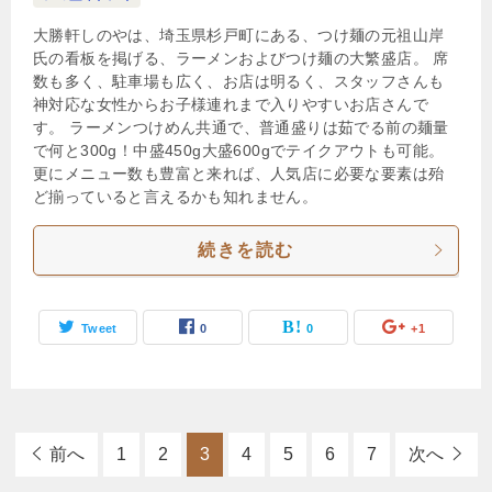
大勝軒しのやは、埼玉県杉戸町にある、つけ麺の元祖山岸
氏の看板を掲げる、ラーメンおよびつけ麺の大繁盛店。 席
数も多く、駐車場も広く、お店は明るく、スタッフさんも
神対応な女性からお子様連れまで入りやすいお店さんで
す。 ラーメンつけめん共通で、普通盛りは茹でる前の麺量
で何と300g！中盛450g大盛600gでテイクアウトも可能。
更にメニュー数も豊富と来れば、人気店に必要な要素は殆
ど揃っていると言えるかも知れません。
続きを読む
Tweet
0
0
+1
前へ
1
2
3
4
5
6
7
次へ