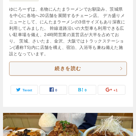
ゆにろーずは、名物にんたまラーメンでお馴染み、茨城県
を中心に各地へ20店舗を展開するチェーン店。 デカ盛りメ
ニューとして、にんたまラーメンの3倍サイズもあり深夜に
利用してみました。 幹線道路沿いの大型車も利用できる広
い駐車場を備え、24時間営業の直営店が大半を占めてお
り。 茨城、さいたま、金沢、大阪ではトラックステーショ
ン(通称TS)内に店舗を構え、宿泊、入浴等も兼ね備えた施
設となっています。
続きを読む
Tweet
0
0
+1