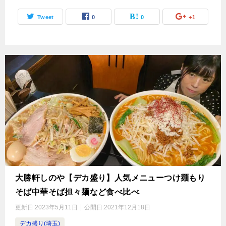
Tweet
0
0
+1
大勝軒しのや【デカ盛り】人気メニューつけ麺もり
そば中華そば担々麺など食べ比べ
更新日:
2023年5月11日
公開日:
2021年12月18日
デカ盛り(埼玉)