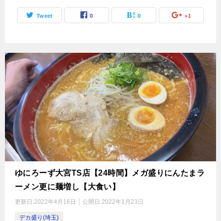
Tweet
0
0
+1
ゆにろーず大宮TS店【24時間】メガ盛りにんたまラ
ーメン更に麺増し【大食い】
更新日:
2022年4月16日
公開日:
2022年1月23日
デカ盛り(埼玉)