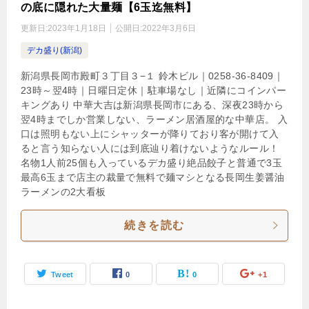
の底に隠れた大量麺【6玉迄無料】
更新日:
2023年1月18日
公開日:
2022年3月6日
デカ盛り(新潟)
新潟県長岡市殿町３丁目３−１ 鈴木ビル｜0258-36-8409｜
23時～翌4時｜日曜日定休｜駐車場なし｜近隣にコインパー
キングあり 中華大吉は新潟県長岡市にある、深夜23時から
翌4時までしか営業しない、ラーメン居酒屋的な中華店。 入
口は照明もない上にシャッターが降りており客が開けて入
ると言う知らない人には到底辿り着けないようなルール！
名物1人前25個も入っているデカ盛り絶品餃子と普通で3玉
最高6玉まで店主の裁量で無料で麺マシとなる長岡生姜醤油
ラーメンの2大看板
続きを読む
Tweet
0
0
+1