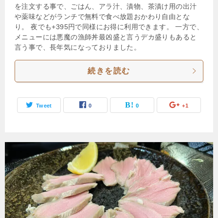
を注文する事で、ごはん、アラ汁、漬物、茶漬け用の出汁
や薬味などがランチで無料で食べ放題おかわり自由とな
り。 夜でも+395円で同様にお得に利用できます。 一方で、
メニューには悪魔の漁師丼最凶盛と言うデカ盛りもあると
言う事で、長年気になっておりました。
続きを読む
Tweet
0
0
+1