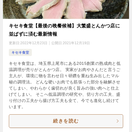
キセキ食堂【最後の晩餐候補】大繁盛とんかつ店に
並ばずに済む最新情報
更新日:
2022年12月23日
公開日:
2021年12月19日
キセキ食堂
キセキ食堂は、埼玉県上尾市にある2015創業の熟成肉と低
温調理が売りがとんかつ店。 実家がお肉やさんだと言うご
主人が、環境に物を言わせ日々研鑽を重ね生み出したマル
秘の調理法。 どんな硬いお肉でも筋張った部分を融解させ
てしまい、やわらかく歯切れが良く旨みの強い肉へと仕上
げてしまい。 そこへ低温調理の研究や、切り方の工夫、盛
り付けの工夫から揚げ方工夫も全て、今でも進化し続けて
います。
続きを読む