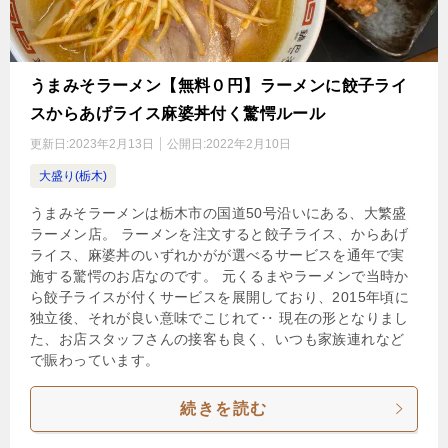
うまみそラーメン【無料０円】ラーメンに餃子ライ
スからあげライス麻婆丼付く驚愕ルール
更新日:
2023年2月13日
公開日:
2022年2月10日
大盛り(栃木)
うまみそラーメンは栃木市の国道50号沿いにある、大繁盛
ラーメン店。 ラーメンを注文すると餃子ライス、からあげ
ライス、麻婆丼のいずれかがが選べるサービスを通年で実
施する驚愕のお店なのです。 元くるまやラーメンで当時か
ら餃子ライスが付くサービスを展開しており、2015年頃に
独立後、それが良い意味でこじれて‥ 現在の形となりまし
た、お店スタッフさんの接客も良く、いつも家族連れなど
で賑わっています。
続きを読む