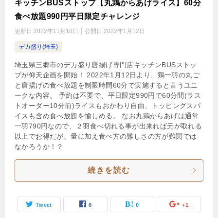
キッチンBUSストップ【丸鶏からあげライス】60分
食べ放題990円平日限定チャレンジ
更新日:
2022年11月18日
公開日:
2022年1月12日
デカ盛り(埼玉)
埼玉県三郷市のデカ盛り唐揚げ専門店キッチンBUSストッ
プが仰天企画を開始！ 2022年1月12日より、鶏一羽の丸ご
と唐揚げの食べ放題を制限時間60分で実施すると言うユニ
ークな内容。 予約は不要で、平日限定990円で60分間(ラス
トオーダー10分前)ライスもおかわり自由、トッピングスパ
イスも含め食べ放題を愉しめる。 なお丸鶏からあげは通常
一羽790円なので、２羽食べ切れる事が出来れば元が取れる
以上でお得だが、量に加え食べ方の難しさの方が難関では
なかろうか！？
続きを読む
Tweet
0
0
+1