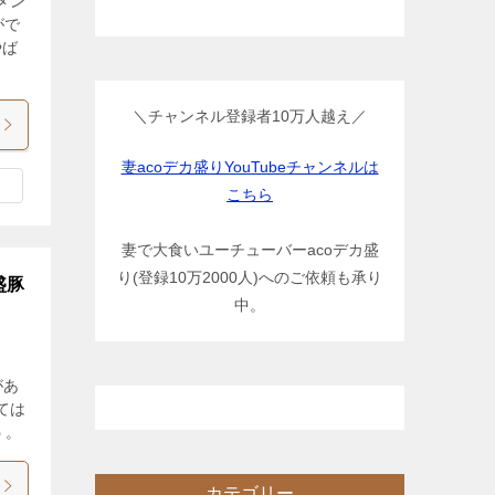
メン
がで
やば
＼チャンネル登録者10万人越え／
妻acoデカ盛りYouTubeチャンネルは
こちら
妻で大食いユーチューバーacoデカ盛
り(登録10万2000人)へのご依頼も承り
盛豚
中。
があ
ては
う。
カテゴリー