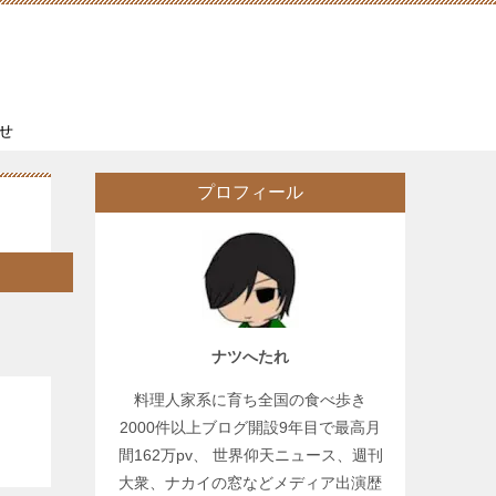
せ
プロフィール
ナツへたれ
料理人家系に育ち全国の食べ歩き
2000件以上ブログ開設9年目で最高月
間162万pv、 世界仰天ニュース、週刊
大衆、ナカイの窓などメディア出演歴