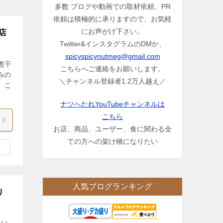
多数 ブログや動画での取材依頼、PR
依頼は積極的に承りますので、お気軽
にお声がけ下さい。
店
Twitter&インスタグラムのDMか、
spicyspicynutmeg@gmail.com
煮干
こちらへご連絡をお願いします。
みの
＼チャンネル登録者1.2万人越え／
、こ
ナツへたれYouTubeチャンネルは
こちら
お店、商品、ユーザー、食に関わる全
ての方への架け橋になりたい
人気ブログランキング
り