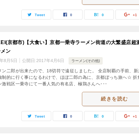
Tweet
0
0
+1
KEI(京都市)【大食い】京都一乗寺ラーメン街道の大繁盛店超
ーメン
3年8月5日
公開日:
2017年4月6日
ラーメン(その他)
メン二郎が出来たので、18切符で遠征しました。 全店制覇の手前、新
強制的に行く事になるわけで、ほぼ二郎の為に、京都ぼっち旅へ☆ 折
ン激戦区一乗寺にて一番人気の有名店、極鶏さんへ･･･
続きを読む
Tweet
0
0
+1