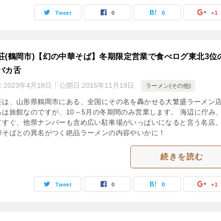
Tweet
0
0
+1
荘(鶴岡市)【幻の中華そば】冬期限定営業で食べログ東北3位
バカ舌
:
2023年4月18日
公開日:
2015年11月19日
ラーメン(その他)
荘は、山形県鶴岡市にある、全国にその名を轟かせる大繁盛ラーメン
らは旅館なのですが、10～5月の冬期間のみ営業します。 海辺に佇み
てすぐ、他県ナンバーも含め広い駐車場がいっぱいになると言う名店。
華そばとの異名がつく絶品ラーメンの内容やいかに！
続きを読む
Tweet
0
0
+1