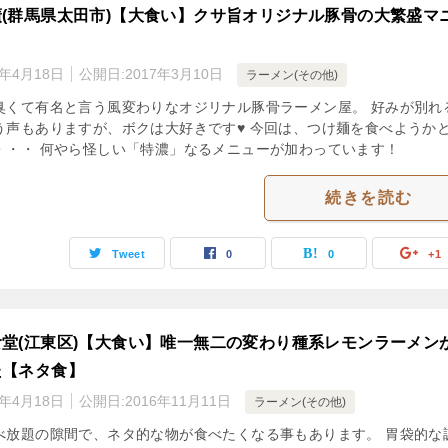
(群馬県太田市)【大食い】クサ旨オリジナル豚骨の大繁盛マ
3年4月18日
公開日:
2017年3月10日
ラーメン(その他)
臭くて有名と言う風変わりなオジリナル豚骨ラーメン屋。 好みが別れ
う声もありますが、ボクは大好きです♥ 今回は、つけ麺を食べようか
・・・ 何やら怪しい「特濃」なるメニューが加わっています！
続きを読む
Tweet
0
0
+1
堂(江東区)【大食い】唯一無二の変わり種系レモンラーメン
た【ネタ食】
3年4月18日
公開日:
2016年11月11日
ラーメン(その他)
べ放題の隙間で、ネタ的な物が食べたくなる事もあります。 胃袋的な