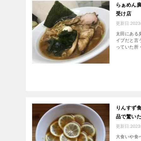
らぁめん廣
受け店
更新日:
202
太田にある
イプだと言
っていた所
りんすず食
品で驚い
更新日:
202
大食いや食