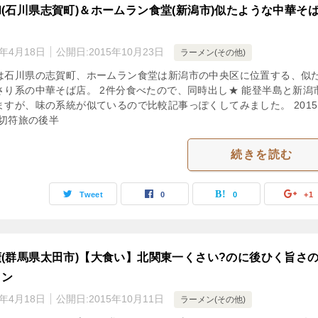
(石川県志賀町)＆ホームラン食堂(新潟市)似たような中華そば
き
3年4月18日
公開日:
2015年10月23日
ラーメン(その他)
は石川県の志賀町、ホームラン食堂は新潟市の中央区に位置する、似
さり系の中華そば店。 2件分食べたので、同時出し★ 能登半島と新潟
ますが、味の系統が似ているので比較記事っぽくしてみました。 201
8切符旅の後半
続きを読む
Tweet
0
0
+1
(群馬県太田市)【大食い】北関東一くさい?のに後ひく旨さ
メン
3年4月18日
公開日:
2015年10月11日
ラーメン(その他)