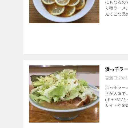
にもなるの
り種ラーメ
んてこな品
浜っ子ラー
更新日:
202
浜っ子ラー
さが人気で
(キャベツ
サイトやS