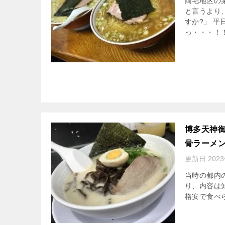
両毛地区の
と言うより
すか?」 平
っ・・・！
博多天神
骨ラーメ
更新日:
202
当時の都内
り、内容は
格安で食べ