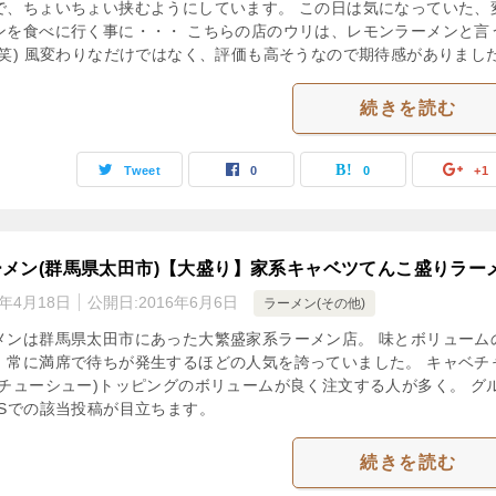
で、ちょいちょい挟むようにしています。 この日は気になっていた、
ンを食べに行く事に・・・ こちらの店のウリは、レモンラーメンと言
(笑) 風変わりなだけではなく、評価も高そうなので期待感がありまし
続きを読む
Tweet
0
0
+1
メン(群馬県太田市)【大盛り】家系キャベツてんこ盛りラー
3年4月18日
公開日:
2016年6月6日
ラーメン(その他)
メンは群馬県太田市にあった大繁盛家系ラーメン店。 味とボリューム
、常に満席で待ちが発生するほどの人気を誇っていました。 キャベチ
とチューシュー)トッピングのボリュームが良く注文する人が多く。 グ
NSでの該当投稿が目立ちます。
続きを読む