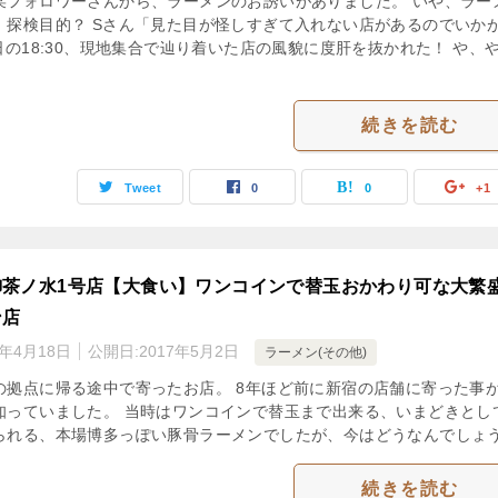
某フォロワーさんから、ラーメンのお誘いがありました。 いや、ラー
、探検目的？ Sさん「見た目が怪しすぎて入れない店があるのでいか
日の18:30、現地集合で辿り着いた店の風貌に度肝を抜かれた！ や、
！
続きを読む
Tweet
0
0
+1
御茶ノ水1号店【大食い】ワンコインで替玉おかわり可な大繁
ン店
3年4月18日
公開日:
2017年5月2日
ラーメン(その他)
の拠点に帰る途中で寄ったお店。 8年ほど前に新宿の店舗に寄った事
知っていました。 当時はワンコインで替玉まで出来る、いまどきとし
られる、本場博多っぽい豚骨ラーメンでしたが、今はどうなんでしょ
続きを読む