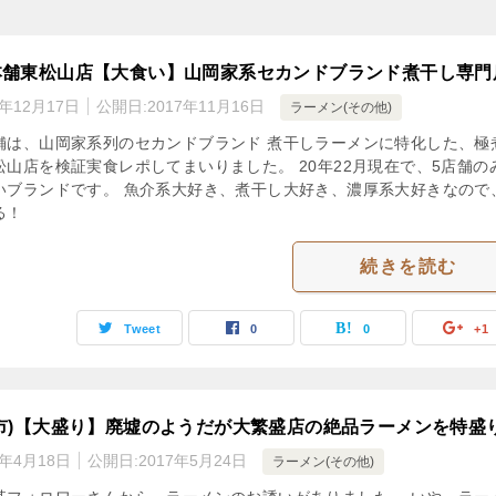
本舗東松山店【大食い】山岡家系セカンドブランド煮干し専門
2年12月17日
公開日:
2017年11月16日
ラーメン(その他)
舗は、山岡家系列のセカンドブランド 煮干しラーメンに特化した、極
松山店を検証実食レポしてまいりました。 20年22月現在で、5店舗の
いブランドです。 魚介系大好き、煮干し大好き、濃厚系大好きなので
る！
続きを読む
Tweet
0
0
+1
市)【大盛り】廃墟のようだが大繁盛店の絶品ラーメンを特盛
3年4月18日
公開日:
2017年5月24日
ラーメン(その他)