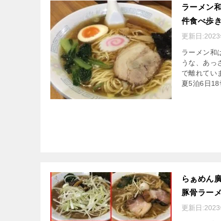
ラーメン和
件食べ歩
更新日:
202
ラーメン和
うな、あっ
で離れてい
夏5泊6日1
らぁめん廣
豚骨ラー
更新日:
202