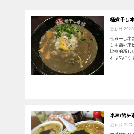
極煮干し
更新日:
202
極煮干し本
し本舗の東
比較的新し
れは気にな
米屋(館林
更新日:
202