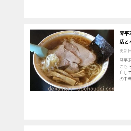
琴平
店と
更新日
琴平
こち
店し
の中