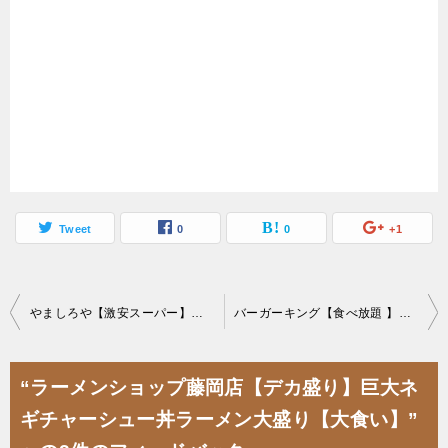
Tweet
0
0
+1
投
やましろや【激安スーパー】人気お弁当メニュー食べ比べおすすめランキング
バーガーキング【食べ放題 】デカ盛り大食いイベント2022【即売切】年内再開催検討
稿
ナ
“ラーメンショップ藤岡店【デカ盛り】巨大ネ
ビ
ギチャーシュー丼ラーメン大盛り【大食い】”
ゲ