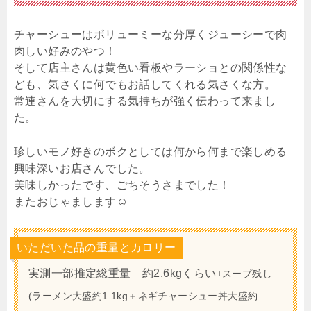
チャーシューはボリューミーな分厚くジューシーで肉
肉しい好みのやつ！
そして店主さんは黄色い看板やラーショとの関係性な
ども、気さくに何でもお話してくれる気さくな方。
常連さんを大切にする気持ちが強く伝わって来まし
た。
珍しいモノ好きのボクとしては何から何まで楽しめる
興味深いお店さんでした。
美味しかったです、ごちそうさまでした！
またおじゃまします☺︎
いただいた品の重量とカロリー
実測一部推定総重量 約2.6kgくらい
+スープ残し
(ラーメン大盛約1.1kg＋ネギチャーシュー丼大盛約