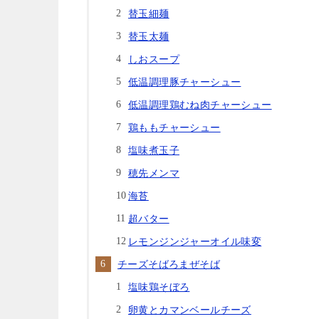
替玉細麺
替玉太麺
しおスープ
低温調理豚チャーシュー
低温調理鶏むね肉チャーシュー
鶏ももチャーシュー
塩味煮玉子
穂先メンマ
海苔
超バター
レモンジンジャーオイル味変
チーズそばろまぜそば
塩味鶏そぼろ
卵黄とカマンベールチーズ