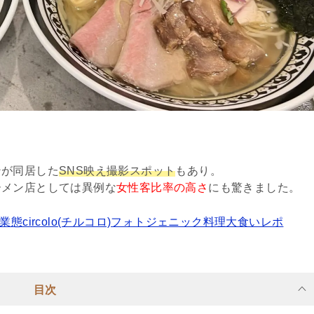
ンが同居した
SNS映え撮影スポット
もあり。
ーメン店としては異例な
女性客比率の高さ
にも驚きました。
circolo(チルコロ)フォトジェニック料理大食いレポ
目次