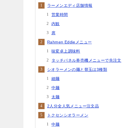
ラーメンエディ店舗情報
営業時間
内観
席
Rahmen Eddieメニュー
味変卓上調味料
タッチパネル券売機メニューで先注文
シオラーメンの麺と替玉は3種類
細麺
中麺
太麺
2人分全人気メニュー注文品
トクセンシオラーメン
中麺