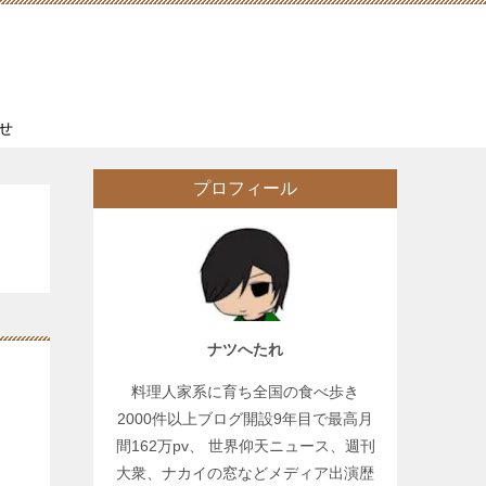
せ
プロフィール
ナツへたれ
料理人家系に育ち全国の食べ歩き
2000件以上ブログ開設9年目で最高月
間162万pv、 世界仰天ニュース、週刊
大衆、ナカイの窓などメディア出演歴