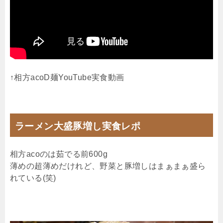
↑相方acoD麺YouTube実食動画
ラーメン大盛豚増し実食レポ
相方acoのは茹でる前600g
薄めの超薄めだけれど、野菜と豚増しはまぁまぁ盛ら
れている(笑)