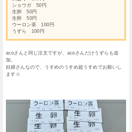
ショウガ 50円
生卵 50円
生卵 50円
ウーロン茶 100円
うずら 100円
acoさんと同じ注文ですが、acoさんだけうずらも追
加。
妊婦さんなので、うすめのうすめ超うすめでお願いし
ます☆