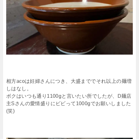
相方acoは妊婦さんにつき、大盛まででそれ以上の麺増
しはなし。
ボクはいつも通り1100gと言いたい所でしたが、D麺店
主Sさんの愛情盛りにビビって1000gでお願いしました
(笑)