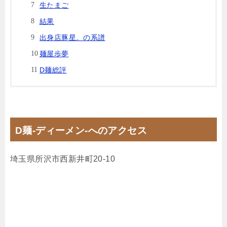
生たまご
結果
出身店豚星。の系譜
麺屋歩夢
D麺総評
D麺-ディーメン-へのアクセス
埼玉県所沢市西新井町20-10