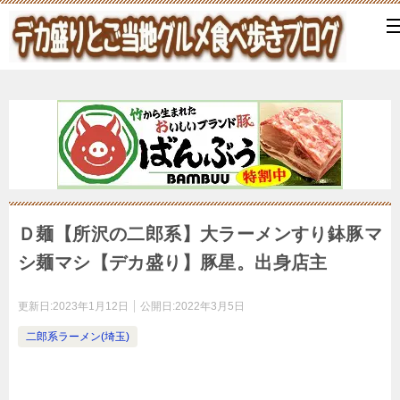
Ｄ麺【所沢の二郎系】大ラーメンすり鉢豚マ
シ麺マシ【デカ盛り】豚星。出身店主
更新日:
2023年1月12日
公開日:
2022年3月5日
二郎系ラーメン(埼玉)