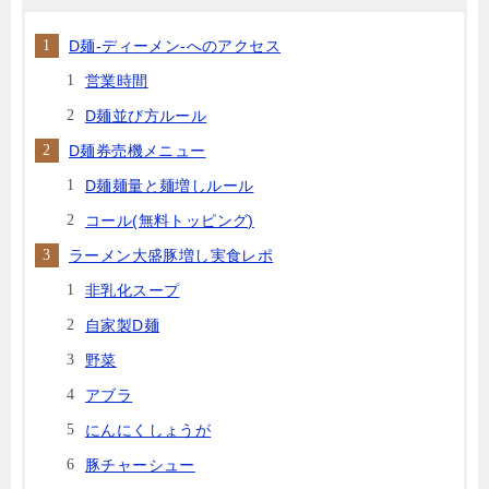
D麺-ディーメン-へのアクセス
営業時間
D麺並び方ルール
D麺券売機メニュー
D麺麺量と麺増しルール
コール(無料トッピング)
ラーメン大盛豚増し実食レポ
非乳化スープ
自家製D麺
野菜
アブラ
にんにくしょうが
豚チャーシュー