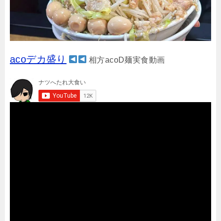
acoデカ盛り
相方acoD麺実食動画