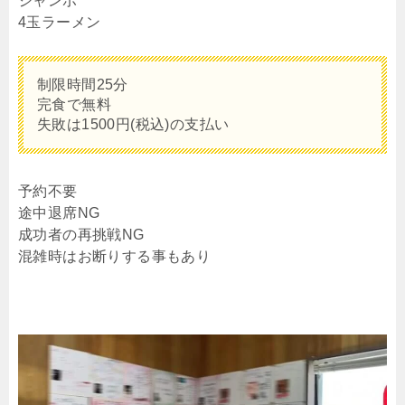
ジャンボ
4玉ラーメン
制限時間25分
完食で無料
失敗は1500円(税込)の支払い
予約不要
途中退席NG
成功者の再挑戦NG
混雑時はお断りする事もあり