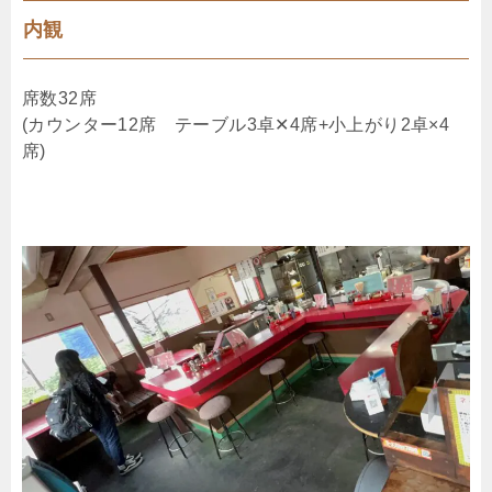
内観
席数32席
(カウンター12席 テーブル3卓✕4席+小上がり2卓×4
席)