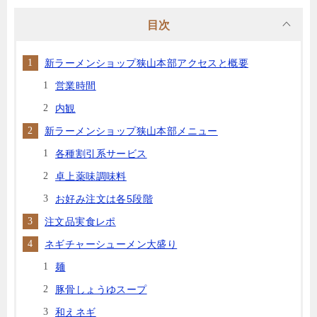
目次
新ラーメンショップ狭山本部アクセスと概要
営業時間
内観
新ラーメンショップ狭山本部メニュー
各種割引系サービス
卓上薬味調味料
お好み注文は各5段階
注文品実食レポ
ネギチャーシューメン大盛り
麺
豚骨しょうゆスープ
和えネギ