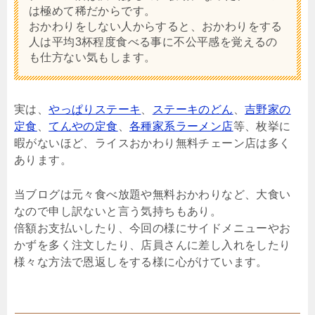
は極めて稀だからです。
おかわりをしない人からすると、おかわりをする
人は平均3杯程度食べる事に不公平感を覚えるの
も仕方ない気もします。
実は、
やっぱりステーキ
、
ステーキのどん
、
吉野家の
定食
、
てんやの定食
、
各種家系ラーメン店
等、枚挙に
暇がないほど、ライスおかわり無料チェーン店は多く
あります。
当ブログは元々食べ放題や無料おかわりなど、大食い
なので申し訳ないと言う気持ちもあり。
倍額お支払いしたり、今回の様にサイドメニューやお
かずを多く注文したり、店員さんに差し入れをしたり
様々な方法で恩返しをする様に心がけています。