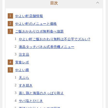
目次
やよい軒店舗情報
やよい軒のメニューと価格
ご飯おかわりロボ無料食べ放題
やよい軒ご飯おかわり無料は不公平でズルい?
液晶タッチパネル式券売機メニュー
注文品
実食レポ
やよい膳
天ぷら
すき焼き
蒸し鶏と海藻のさっぱり和え
サバ塩とひじき