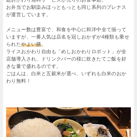
お弁当でお馴染みほっともっとも同じ系列のプレナス
が運営しています。
メニュー数は豊富で、和食を中心に和洋中全て揃って
いますが、一番人気は店名を冠しおかずが4種類も乗せ
られた
やよい膳
。
ライスおかわり自由も「めしおかわりロボット」が全
店舗導入され、ドリンクバーの様に炊きたてご飯を好
きな量で盛れるのです。
ごはんは、白米と五穀米が選べ、いずれも白米のおか
わり無料！