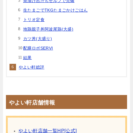
茶漬け出汁もセルフで完備
生たまごでTKGたまごかけごはん
トリオ定食
地鶏親子丼阿波尾鶏(大盛)
カツ丼(大盛り)
配膳ロボSERVI
結果
やよい軒総評
やよい軒店舗情報
やよい軒店舗一覧HP[公式]