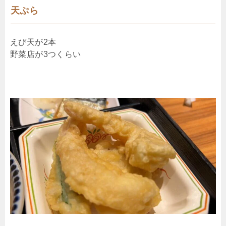
天ぷら
えび天が2本
野菜店が3つくらい