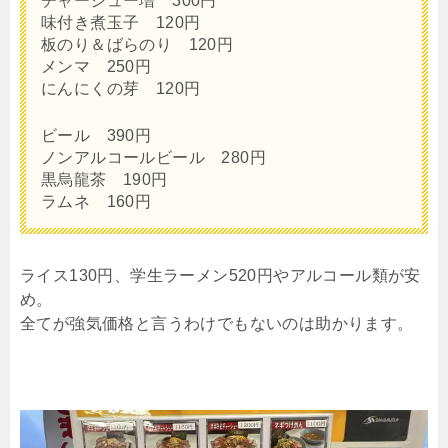
チャーシュー増 300円
味付き煮玉子 120円
板のり＆ばらのり 120円
メンマ 250円
にんにくの芽 120円
ビール 390円
ノンアルコールビール 280円
黒烏龍茶 190円
ラムネ 160円
ライス130円、学生ラーメン520円やアルコール類が安
め。
全てが強気価格と言うわけでもないのは助かります。