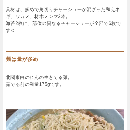
具材は、多めで角切りチャーシューが混ざった和えネ
ギ、ワカメ、材木メンマ2本。
海苔2枚に、部位の異なるチャーシューが全部で6枚で
す☺︎
麺は量が多め
北関東白のれんの生きてる麺。
茹でる前の麺量175gです。