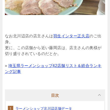
なお北川辺店の店主さんは
羽生インター正久店
のご出
身。
更に、この店舗から近い藤岡店は、店主さんの奥様が
切り盛りされているのだとか。
»
埼玉県ラーメンショップ42店舗リスト＆総合ランキ
ング記事
目次
ラーメンショップ北川辺店舗データ