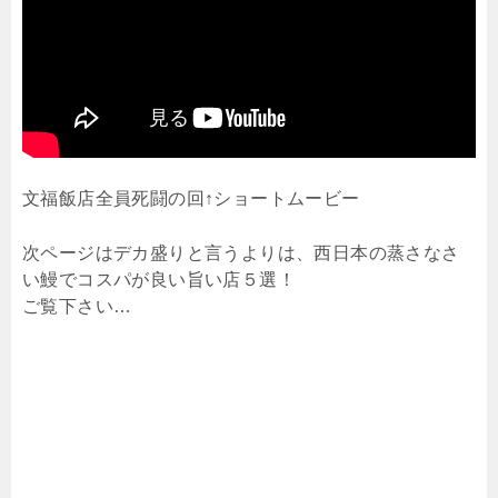
文福飯店全員死闘の回↑ショートムービー
次ページはデカ盛りと言うよりは、西日本の蒸さなさ
い鰻でコスパが良い旨い店５選！
ご覧下さい…