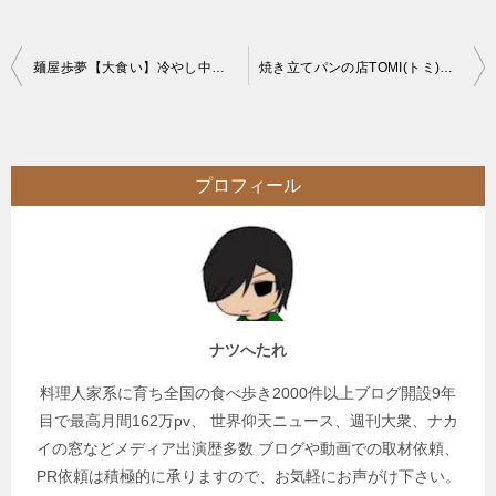
投
麺屋歩夢【大食い】冷やし中華祭り麺増し4.5kgの愛情盛りに大悶絶【デカ盛り】
焼き立てパンの店TOMI(トミ)【大食い】早食いチャレンジメニューデカ盛りハンバーガー5分と巨大パン
稿
ナ
ビ
プロフィール
ゲ
ー
シ
ョ
ン
ナツへたれ
料理人家系に育ち全国の食べ歩き2000件以上ブログ開設9年
目で最高月間162万pv、 世界仰天ニュース、週刊大衆、ナカ
イの窓などメディア出演歴多数 ブログや動画での取材依頼、
PR依頼は積極的に承りますので、お気軽にお声がけ下さい。