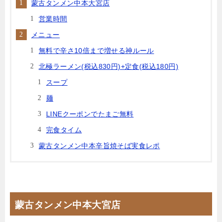
蒙古タンメン中本大宮店
営業時間
メニュー
無料で辛さ10倍まで増せる神ルール
北極ラーメン(税込830円)+定食(税込180円)
スープ
麺
LINEクーポンでたまご無料
完食タイム
蒙古タンメン中本辛旨焼そば実食レポ
蒙古タンメン中本大宮店