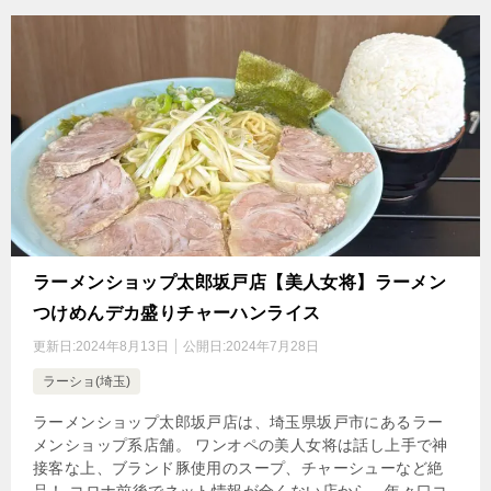
ラーメンショップ太郎坂戸店【美人女将】ラーメン
つけめんデカ盛りチャーハンライス
更新日:
2024年8月13日
公開日:
2024年7月28日
ラーショ(埼玉)
ラーメンショップ太郎坂戸店は、埼玉県坂戸市にあるラー
メンショップ系店舗。 ワンオペの美人女将は話し上手で神
接客な上、ブランド豚使用のスープ、チャーシューなど絶
品！ コロナ前後でネット情報が全くない店から→年々口コ