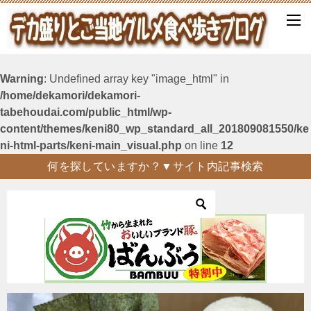
Warning
: Undefined array key "image_html" in
/home/dekamori/dekamori-
tabehoudai.com/public_html/wp-
content/themes/keni80_wp_standard_all_201809081550/ke
ni-html-parts/keni-main_visual.php
on line
12
何を探していますか？▼サイト内記事検索