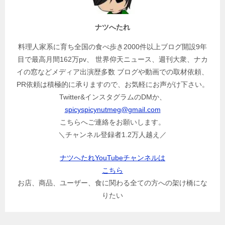
ナツへたれ
料理人家系に育ち全国の食べ歩き2000件以上ブログ開設9年
目で最高月間162万pv、 世界仰天ニュース、週刊大衆、ナカ
イの窓などメディア出演歴多数 ブログや動画での取材依頼、
PR依頼は積極的に承りますので、お気軽にお声がけ下さい。
Twitter&インスタグラムのDMか、
spicyspicynutmeg@gmail.com
こちらへご連絡をお願いします。
＼チャンネル登録者1.2万人越え／
ナツへたれYouTubeチャンネルは
こちら
お店、商品、ユーザー、食に関わる全ての方への架け橋にな
りたい