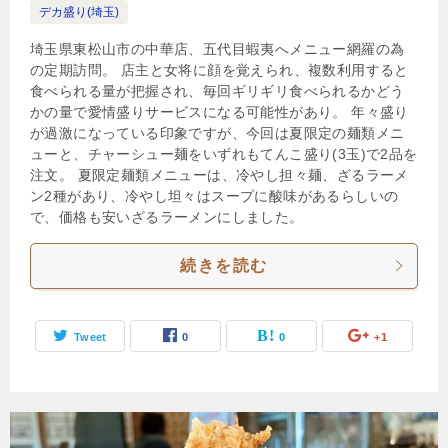
デカ盛り(埼玉)
埼玉県東松山市の中華店、五代目蝦夷へメニュー網羅の為
の定期訪問。 店主と女将に顔を覚えられ、複数利用すると
食べられる量が把握され、毎回ギリギリ食べられるかどう
かの量で愛情盛りサービスになる可能性があり。 年々盛り
が過激になっている印象ですが、今回は夏限定の麺類メニ
ューと、チャーシュー麺をいずれもてんこ盛り(3玉)で2品を
注文。 夏限定麺類メニューは、冷やし担々麺、ざるラーメ
ン2種があり、冷やし坦々はスープに酸味があるらしいの
で、価格も安いざるラーメンにしました。
続きを読む
Tweet
0
0
+1