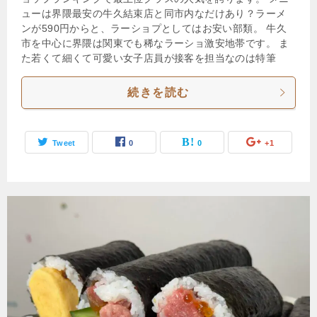
ューは界隈最安の牛久結束店と同市内なだけあり？ラーメ
ンが590円からと、ラーショプとしてはお安い部類。 牛久
市を中心に界隈は関東でも稀なラーショ激安地帯です。 ま
た若くて細くて可愛い女子店員が接客を担当なのは特筆
続きを読む
Tweet
0
0
+1