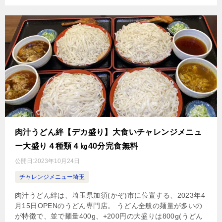
肉汁うどん絆【デカ盛り】大食いチャレンジメニュ
ー大盛り４種類４㎏40分完食無料
公開日:
2023年10月24日
チャレンジメニュー埼玉
肉汁うどん絆は、埼玉県加須(かぞ)市に位置する、2023年4
月15日OPENのうどん専門店。 うどん全般の麺量が多いの
が特徴で、並で麺量400g、+200円の大盛りは800g(うどん