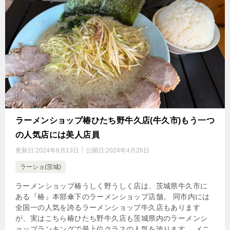
ラーメンショップ椿ひたち野牛久店(牛久市)もう一つ
の人気店には美人店員
更新日:
2024年8月13日
公開日:
2024年4月26日
ラーショ(茨城)
ラーメンショップ椿うしく野うしく店は、茨城県牛久市に
ある『椿』本部傘下のラーメンショップ店舗。 同市内には
全国一の人気を誇るラーメンショップ牛久店もあります
が、実はこちら椿ひたち野牛久店も茨城県内のラーメンシ
ョップランキングで最上位クラスの人気を誇ります。 メニ