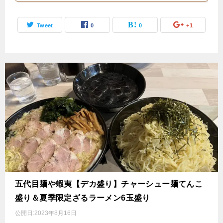
Tweet
0
0
+1
五代目麺や蝦夷【デカ盛り】チャーシュー麺てんこ
盛り＆夏季限定ざるラーメン6玉盛り
公開日:
2023年8月16日