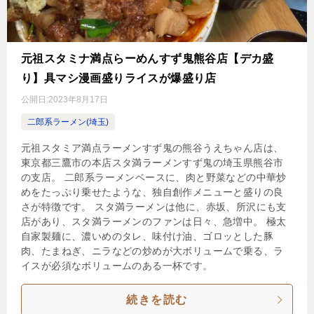
元祖スタミナ満点らーめんすず鬼熊谷店【デカ盛
り】具マシ漫画盛りライスが爆盛り店
公開日:
2023年8月17日
二郎系ラーメン(埼玉)
元祖スタミア満点ラーメンすず鬼の熊谷うえちゃん店は、
東京都三鷹市の本店スタ満ラーメンすず鬼の埼玉県熊谷市
の支店。 二郎系ラーメンベースに、肉と野菜などの中華炒
めをたっぷり乗せたような、独自創作メニューと盛りの良
さが特徴です。 スタ満ラーメンは他に、赤坂、所沢にも支
店があり、スタ満ラーメンのファンは日々、急増中。 極太
自家製麺に、濃いめのタレ、味付け油、ゴロッとした豚
肉、たまねぎ、ニラなどの炒めが大ボリュームで乗る、ラ
イスが必須なボリュームのある一杯です。
続きを読む