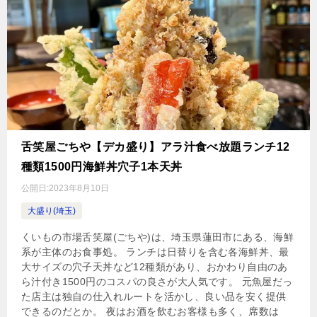
舌笑屋ごちや【デカ盛り】アラ汁食べ放題ランチ12
種類1500円海鮮丼穴子1本天丼
公開日:
2023年8月10日
大盛り(埼玉)
くいもの市場舌笑屋(ごちや)は、埼玉県蓮田市にある、海鮮
系が主体のお食事処。 ランチは日替りを含む各海鮮丼、最
大サイズの穴子天丼など12種類があり、おかわり自由のあ
ら汁付き1500円のコスパの良さが大人気です。 元魚屋だっ
た店主は独自の仕入れルートを活かし、良い品を安く提供
できるのだとか。 夜はお酒を飲むお客様も多く、席数は