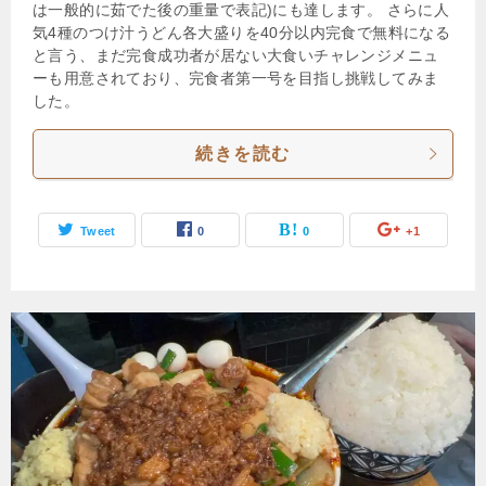
は一般的に茹でた後の重量で表記)にも達します。 さらに人
気4種のつけ汁うどん各大盛りを40分以内完食で無料になる
と言う、まだ完食成功者が居ない大食いチャレンジメニュ
ーも用意されており、完食者第一号を目指し挑戦してみま
した。
続きを読む
Tweet
0
0
+1