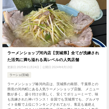
ラーメンショップ河内店【茨城県】全てが洗練され
た活気に満ち溢れる高レベルの人気店舗
更新日:
2025年11月24日
公開日:
2024年8月13日
ラーショ(茨城)
ラーメンショップ椿河内店は、茨城県の南部、千葉県との
県境の河内町にある人気ラーメンショップ店舗。 メニュー
数が多く、盛り付けが美しく、安くてボリューミーで、味
も洗練された神バランス！ 全国でも茨城県でも、グルメサ
イト全般で上位にランキングされており、客足も途絶え