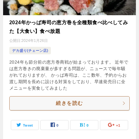
2024年かっぱ寿司の恵方巻を全種類食べ比べしてみ
た【大食い】食べ放題
公開日:
2024年1月26日
デカ盛り(チェーン店)
2024年も節分前の恵方巻商戦が始まっております。 近年で
は恵方巻きの廃棄量が多すぎる問題が、ニュースで毎年騒
がれておりますが、 かっぱ寿司は、ここ数年、予約からお
渡し期間を長めに設ける対策をしており、早速発売日に全
メニューを実食してみました
続きを読む
Tweet
0
0
+1