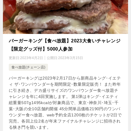
バーガーキング【食べ放題】2023大食いチャレンジ
【限定グッズ付】5000人参加
更新日:
2023年4月2日
公開日:
2023年3月15日
食べ放題(チェーン店)
バーガーキングは2023年2月17日から新商品キング･イエテ
ィ ザ･ワンパウンダーを期間限定･数量限定販売！ また昨年
に引き続き、デカ盛りサイズのワンパウンダー食べ放題チ
ャレンジを年に4回実施します。 第1弾はキング･イエティ
総重量507g1495kcalが対象商品で、東京･神奈川･埼玉･千
葉･大阪の全10店舗約開催 45分間単品価格2190円のワンパ
ウンダー食べ放題、web予約全店1200枚のチケットが2日で
完売。各回上位2名が年末ファイナルチャレンジに招待され
る狭き門を競います。