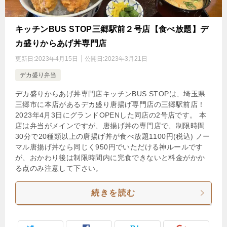
キッチンBUS STOP三郷駅前２号店【食べ放題】デ
カ盛りからあげ丼専門店
更新日:
2023年4月15日
公開日:
2023年3月21日
デカ盛り弁当
デカ盛りからあげ丼専門店キッチンBUS STOPは、埼玉県
三郷市に本店があるデカ盛り唐揚げ専門店の三郷駅前店！
2023年4月3日にグランドOPENした同店の2号店です。 本
店は弁当がメインですが、唐揚げ丼の専門店で、制限時間
30分で20種類以上の唐揚げ丼が食べ放題1100円(税込) ノー
マル唐揚げ丼なら同じく950円でいただける神ルールです
が、おかわり後は制限時間内に完食できないと料金がかか
る点のみ注意して下さい。
続きを読む