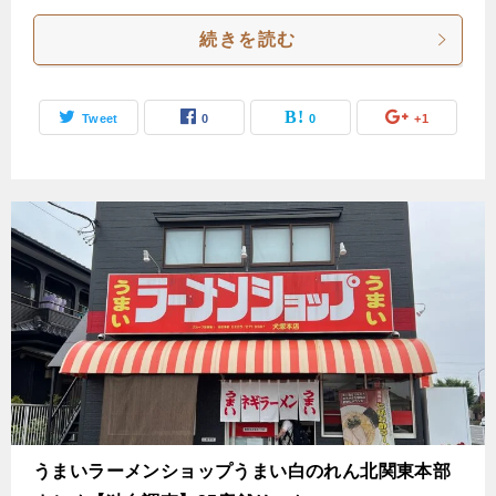
続きを読む
Tweet
0
0
+1
うまいラーメンショップうまい白のれん北関東本部