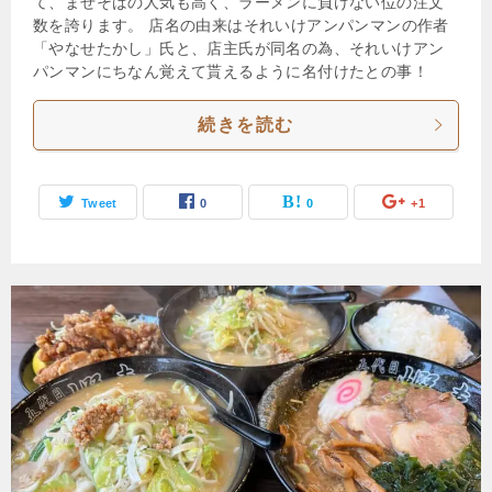
て、まぜそばの人気も高く、ラーメンに負けない位の注文
数を誇ります。 店名の由来はそれいけアンパンマンの作者
「やなせたかし」氏と、店主氏が同名の為、それいけアン
パンマンにちなん覚えて貰えるように名付けたとの事！
続きを読む
Tweet
0
0
+1