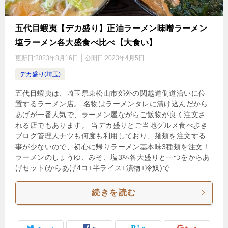
五代目蝦夷【デカ盛り】正油ラーメン味噌ラーメン
塩ラーメン各大盛食べ比べ【大食い】
更新日:
2023年8月16日
公開日:
2023年4月5日
デカ盛り(埼玉)
五代目蝦夷は、埼玉県東松山市郊外の関越道側道沿いに位
置するラーメン店。 名物はラーメンタレに漬け込んだから
あげが一番人気で、ラーメン屋ながらご飯物が良く注文さ
れる店でもあります。 当デカ盛りとご当地グルメ食べ歩き
ブログ管理人ナツも何度も利用しており、麺類を注文する
事が少ないので、初心に帰りラーメン基本味3種類を注文！
ラーメンのしょうゆ、みそ、塩3杯各大盛りと一つをからあ
げセット(からあげ4コ+半ライス+漬物+冷奴)で
続きを読む