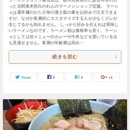
った北関東本部白のれんのラーメンショップ店舗。 ラーシ
ョは通常麺のかたさ味の濃さ脂の量をお好みで注文できま
すが、なぜか客層的にカスタマイズする人が少なくズレが
生じてるかも知れません。 しっかり好みを伝えれば美味し
いラーメンなのです。ラーメン類は価格帯も安く、ラーシ
ョとしては珍メニューのカレーや牛丼などを置いている点
も見逃せません。客層の年齢層は高め‥
続きを読む
Tweet
0
0
+1