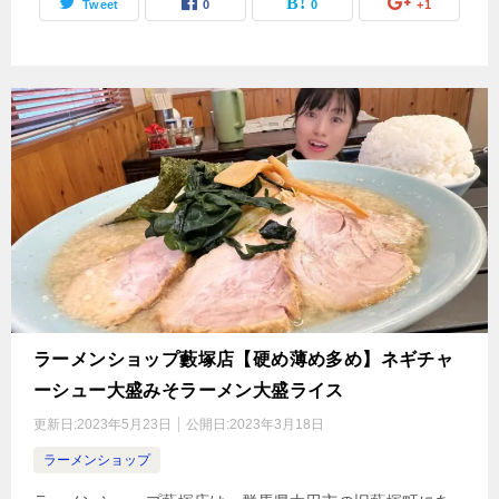
Tweet
0
0
+1
ラーメンショップ藪塚店【硬め薄め多め】ネギチャ
ーシュー大盛みそラーメン大盛ライス
更新日:
2023年5月23日
公開日:
2023年3月18日
ラーメンショップ