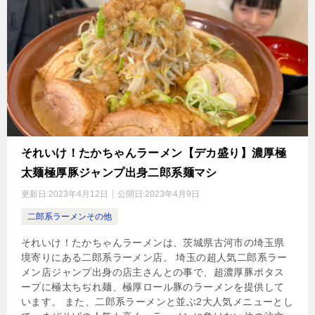
それいけ！たかちゃんラーメン【デカ盛り】濃厚極
太麺極厚豚ジャンプ出身二郎系麺マシ
更新日:
2023年4月12日
公開日:
2023年4月9日
二郎系ラーメンその他
それいけ！たかちゃんラーメンは、茨城県古河市の埼玉県
境寄りにある二郎系ラーメン店。 埼玉の超人気二郎系ラー
メン店ジャンプ出身の店主さんとの事で、超濃厚豚ポタス
ープに極太ちぢれ麺、極厚ロール豚のラーメンを提供して
います。 また、二郎系ラーメンと並ぶ2大人気メニューとし