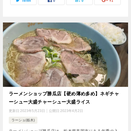
Tweet
0
0
+1
ラーメンショップ勝瓜店【硬め薄め多め】ネギチャ
ーシュー大盛チャーシュー大盛ライス
更新日:
2023年5月23日
公開日:
2023年4月2日
ラーショ(栃木)
ラーメンショップ勝瓜店は、栃木県真岡市にある年季の入