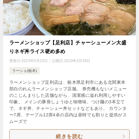
ラーメンショップ【足利店】チャーシューメン大盛
りネギ丼ライス硬め多め
更新日:
2023年5月23日
公開日:
2023年3月29日
ラーショ(栃木)
ラーメンショップ足利店は、栃木県足利市にある北関東本
部白のれんラーメンショップ店舗。 券売機もないメニュー
のこじんまりした店舗ながら、清潔感に溢れ利用しやすい
印象。 メインの豚骨しょうゆと味噌味、つけ麺の3本立て
で、ネギ丼、チャーシュー丼セットなどもあり。 カウンタ
ー7席、テーブル12席4卓の店内は昼時でも割りと提供がス
ムーズで
続きを読む