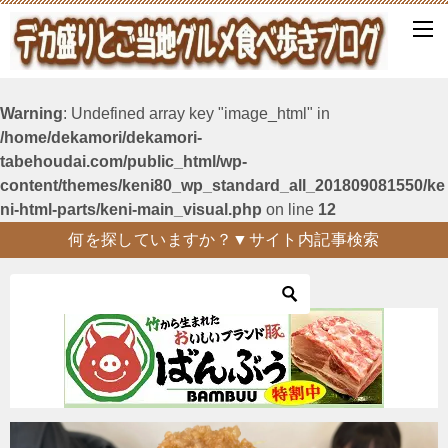
Warning
: Undefined array key "image_html" in
/home/dekamori/dekamori-
tabehoudai.com/public_html/wp-
content/themes/keni80_wp_standard_all_201809081550/ke
ni-html-parts/keni-main_visual.php
on line
12
何を探していますか？▼サイト内記事検索