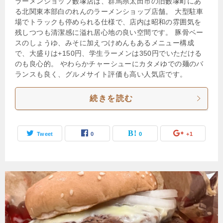
ラーメンショップ藪塚店は、群馬県太田市の旧藪塚町にあ
る北関東本部白のれんのラーメンショップ店舗。 大型駐車
場でトラックも停められる仕様で、店内は昭和の雰囲気を
残しつつも清潔感に溢れ居心地の良い空間です。 豚骨ベー
スのしょうゆ、みそに加えつけめんもあるメニュー構成
で、大盛りは+150円、学生ラーメンは350円でいただける
のも良心的。 やわらかチャーシューにカタメゆでの麺のバ
ランスも良く、グルメサイト評価も高い人気店です。
続きを読む
Tweet
0
0
+1