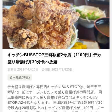
キッチンBUSSTOP三郷駅前2号店【1100円】デカ
盛り唐揚げ丼30分食べ放題
更新日:
2023年4月15日
公開日:
2023年3月25日
食べ放題(埼玉)
デカ盛り唐揚げ丼専門店キッチンBUS STOPは、埼玉県三
郷駅北口前にオープンしたデカ盛り唐揚げ丼の専門店。 同
三郷市内にあるデカ盛り唐揚げ弁当専門店キッチンBUS
STOPの2号店となります。 三郷駅前2号店では制限時間30
分以内は20種類以上のトッピング唐揚げ丼が1,100円、ノー