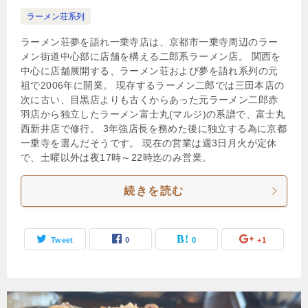
ラーメン荘系列
ラーメン荘夢を語れ一乗寺店は、京都市一乗寺周辺のラー
メン街道中心部に店舗を構える二郎系ラーメン店。 関西を
中心に店舗展開する、ラーメン荘および夢を語れ系列の元
祖で2006年に開業。 現存するラーメン二郎では三田本店の
次に古い、目黒店よりも古くからあった元ラーメン二郎赤
羽店から独立したラーメン富士丸(マルジ)の系譜で、富士丸
西新井店で修行。 3年強店長を務めた後に独立する為に京都
一乗寺を選んだそうです。 現在の営業は週3日月火が定休
で、土曜以外は夜17時～22時迄のみ営業。
続きを読む
Tweet
0
0
+1