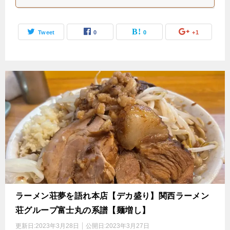
Tweet
0
0
+1
ラーメン荘夢を語れ本店【デカ盛り】関西ラーメン
荘グループ富士丸の系譜【麺増し】
更新日:
2023年3月28日
公開日:
2023年3月27日