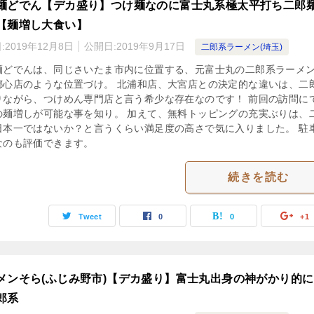
麺どでん【デカ盛り】つけ麺なのに富士丸系極太平打ち二郎
【麺増し大食い】
:
2019年12月8日
公開日:
2019年9月17日
二郎系ラーメン(埼玉)
麺どでんは、同じさいたま市内に位置する、元富士丸の二郎系ラーメ
都心店のような位置づけ。 北浦和店、大宮店との決定的な違いは、二
りながら、つけめん専門店と言う希少な存在なのです！ 前回の訪問に
の麺増しが可能な事を知り。 加えて、無料トッピングの充実ぶりは、
日本一ではないか？と言うくらい満足度の高さで気に入りました。 駐
なのも評価できます。
続きを読む
Tweet
0
0
+1
メンそら(ふじみ野市)【デカ盛り】富士丸出身の神がかり的
郎系