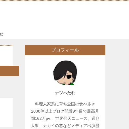
せ
プロフィール
ナツへたれ
料理人家系に育ち全国の食べ歩き
2000件以上ブログ開設9年目で最高月
間162万pv、 世界仰天ニュース、週刊
大衆、ナカイの窓などメディア出演歴