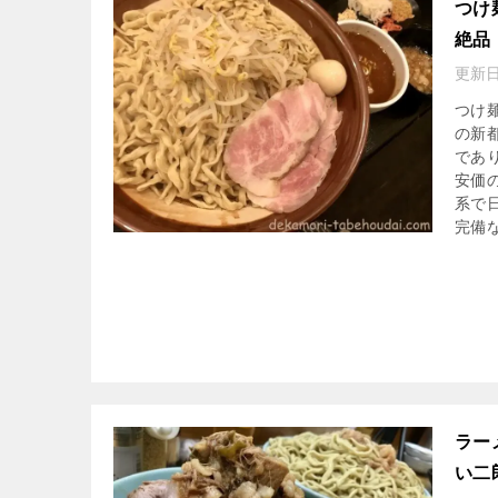
つけ
絶品
更新日
つけ
の新
であ
安価
系で
完備
ラー
い二