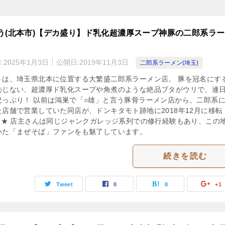
う(北本市)【デカ盛り】ド乳化超濃厚スープ神豚の二郎系ラ
:
2025年1月3日
公開日:
2019年11月3日
二郎系ラーメン(埼玉)
うは、埼玉県北本に位置する大繁盛二郎系ラーメン店。 豚を冠名にす
恥じない、超濃厚ド乳化スープや角煮のような絶品ブタがウリで、連
況っぷり！ 以前は鴻巣で「○雄」と言う豚骨ラーメン店から、二郎系
た店舗で営業していた同店が、ドンキタモト跡地に2018年12月に移転
EN★ 店主さんは同じジャンクガレッジ系列での修行経験もあり、この
いた「まぜそば」ファンをも魅了しています。
続きを読む
Tweet
0
0
+1