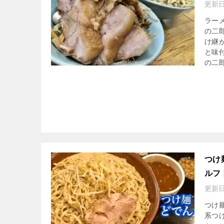
更新日
ラー
の二
け継
と味
の二
つけ
ルフ
更新日
つけ
系つ