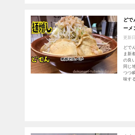
どで
ーメ
更新日
どで
ま新
の良
同じ
つつ
味す