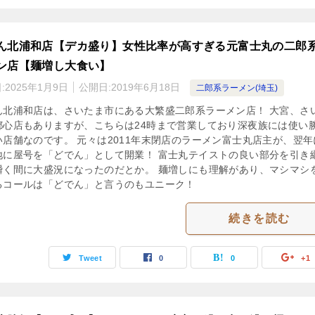
ん北浦和店【デカ盛り】女性比率が高すぎる元富士丸の二郎
ン店【麺増し大食い】
:
2025年1月9日
公開日:
2019年6月18日
二郎系ラーメン(埼玉)
ん北浦和店は、さいたま市にある大繁盛二郎系ラーメン店！ 大宮、さ
都心店もありますが、こちらは24時まで営業しており深夜族には使い
い店舗なのです。 元々は2011年末閉店のラーメン富士丸店主が、翌年
地に屋号を「どでん」として開業！ 富士丸テイストの良い部分を引き
瞬く間に大盛況になったのだとか。 麺増しにも理解があり、マシマシ
るコールは「どでん」と言うのもユニーク！
続きを読む
Tweet
0
0
+1