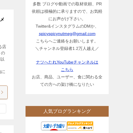
多数 ブログや動画での取材依頼、PR
依頼は積極的に承りますので、お気軽
にお声がけ下さい。
ーメ
Twitter&インスタグラムのDMか、
spicyspicynutmeg@gmail.com
こちらへご連絡をお願いします。
る店
＼チャンネル登録者1.2万人越え／
日の
に以
ナツへたれYouTubeチャンネルは
こちら
地に
お店、商品、ユーザー、食に関わる全
ての方への架け橋になりたい
人気ブログランキング