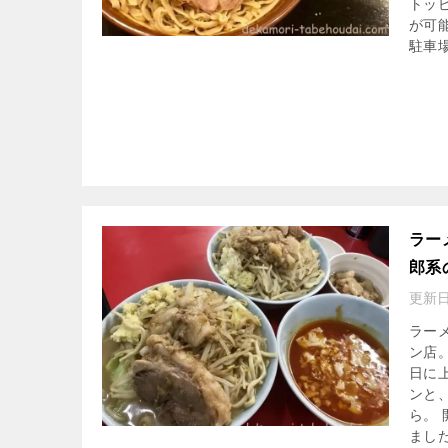
トッ
が可
駐車
ラー
郎系
更新日
ラー
ン店
日に
ンと
ら。
まし