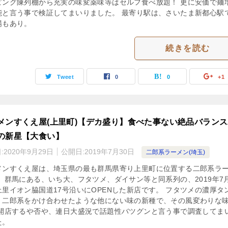
ピング陳列棚から充実の味変薬味等はセルフ食べ放題！ 更に安価で麺
能と言う事で検証してまいりました。 最寄り駅は、さいたま新都心駅
場もあり。
続きを読む
Tweet
0
0
+1
メンすくえ屋(上里町)【デカ盛り】食べた事ない絶品バラン
の新星【大食い】
:
2020年9月29日
公開日:
2019年7月30日
二郎系ラーメン(埼玉)
メンすくえ屋は、埼玉県の最も群馬県寄り上里町に位置する二郎系ラ
。 群馬にある、いち大、フタツメ、ダイサン等と同系列の、2019年7
上里イオン脇国道17号沿いにOPENした新店です。 フタツメの濃厚タ
、二郎系をかけ合わせたような他にない味の新種で、その風変わりな
 開店するや否や、連日大盛況で話題性バツグンと言う事で調査してま
た。