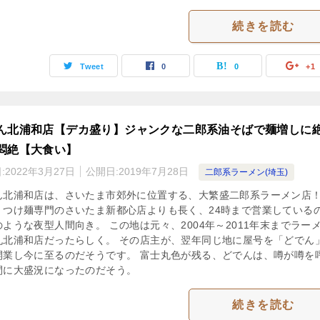
続きを読む
Tweet
0
0
+1
ん北浦和店【デカ盛り】ジャンクな二郎系油そばで麺増しに
悶絶【大食い】
:
2022年3月27日
公開日:
2019年7月28日
二郎系ラーメン(埼玉)
ん北浦和店は、さいたま市郊外に位置する、大繁盛二郎系ラーメン店！
、つけ麺専門のさいたま新都心店よりも長く、24時まで営業している
ような夜型人間向き。 この地は元々、2004年～2011年末までラー
丸北浦和店だったらしく。 その店主が、翌年同じ地に屋号を「どでん
開業し今に至るのだそうです。 富士丸色が残る、どでんは、噂が噂を
間に大盛況になったのだそう。
続きを読む