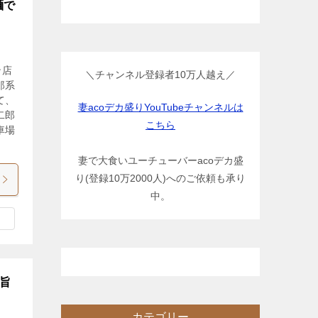
麺で
ン店
＼チャンネル登録者10万人越え／
郎系
て、
妻acoデカ盛りYouTubeチャンネルは
二郎
こちら
車場
妻で大食いユーチューバーacoデカ盛
り(登録10万2000人)へのご依頼も承り
中。
に旨
カテゴリー