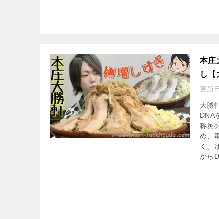
本庄
し【大
更新日
大勝
DN
称炎
め、
く、ゆ
から