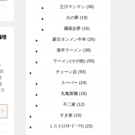
立川マシマシ (38)
火の豚 (19)
麺屋歩夢 (15)
麺増
蒙古タンメン中本 (26)
激辛ラーメン (38)
ラーメン(その他) (50)
の
、自
チェーン店 (93)
含
スーパー (24)
深
遠方
丸亀製麺 (18)
不二家 (12)
すき家 (10)
ミスド(ﾐｽﾀｰﾄﾞｰﾅﾂ) (23)