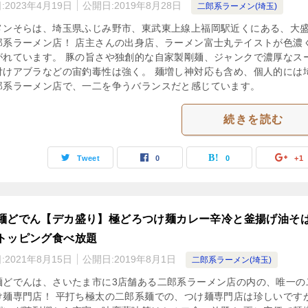
:
2023年4月19日
公開日:
2019年8月28日
二郎系ラーメン(埼玉)
メンそらは、埼玉県ふじみ野市、東武東上線上福岡駅近くにある、大
郎系ラーメン店！ 店主さんの出身店、ラーメン富士丸テイストが色濃
がれています。 豚の旨さや独創的な自家製剛麺、ジャンクで濃厚なス
付けアブラなどの宙釣毒性は強く。 麺増し神対応も含め、個人的には
郎系ラーメン店で、一二を争うバランスだと感じています。
続きを読む
Tweet
0
0
+1
麺どでん【デカ盛り】極どろつけ麺カレー辛冷と釜揚げ油そ
トッピング食べ放題
:
2021年8月15日
公開日:
2019年8月1日
二郎系ラーメン(埼玉)
麺どでんは、さいたま市に3店舗ある二郎系ラーメン店の内の、唯一の
け麺専門店！ 平打ち極太の二郎系麺での、つけ麺専門店は珍しいです