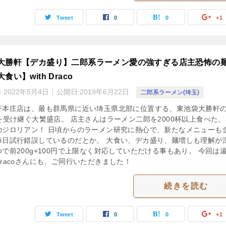
Tweet
0
0
+1
大勝軒【デカ盛り】二郎系ラーメン愛の強すぎる店主恐怖の
食い】with Draco
:
2022年5月4日
公開日:
2019年6月22日
二郎系ラーメン(埼玉)
軒本庄店は、最も群馬県に近い埼玉県北部に位置する、東池袋大勝軒
Aを受け継ぐ大繁盛店。 店主さんはラーメン二郎を2000杯以上食べた
のジロリアン！ 日頃からのラーメン研究に熱心で、新たなメニューも
毎日試行錯誤しているのだとか。 大食い、デカ盛り、麺増しも理解が
で前200g+100円で上限なく対応していただける事もあり。 今回は
Dracoさんにも、ご同行いただきました！
続きを読む
Tweet
0
0
+1