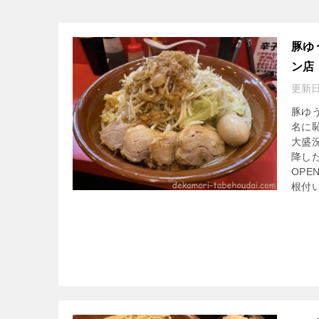
豚ゆ
ン店
更新日
豚ゆ
名に
大盛
降し
OP
根付