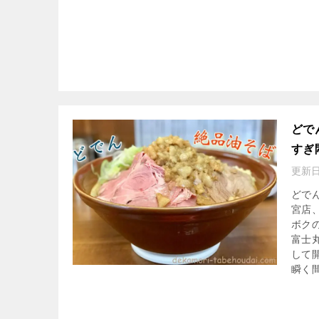
どで
すぎ
更新日
どで
宮店
ボクの
富士
して
瞬く